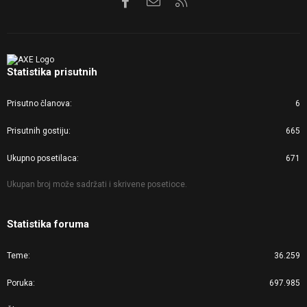
Statistika prisutnih
Prisutno članova
6
Prisutnih gostiju
665
Ukupno posetilaca
671
Ukupan broj može sadržati i skrivene posetioce.
Statistika foruma
Teme
36.259
Poruka
697.985