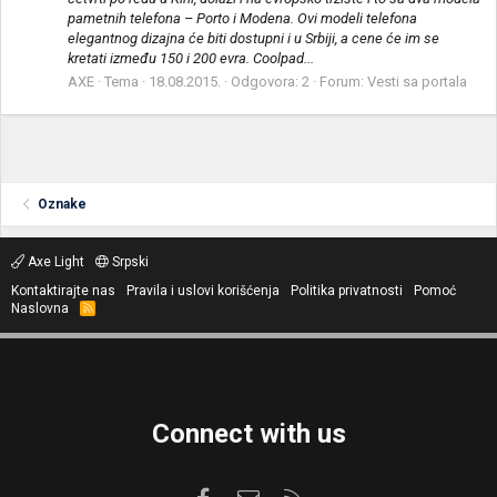
pametnih telefona – Porto i Modena. Ovi modeli telefona
elegantnog dizajna će biti dostupni i u Srbiji, a cene će im se
kretati između 150 i 200 evra. Coolpad...
AXE
Tema
18.08.2015.
Odgovora: 2
Forum:
Vesti sa portala
Oznake
Axe Light
Srpski
Kontaktirajte nas
Pravila i uslovi korišćenja
Politika privatnosti
Pomoć
Naslovna
R
S
S
Connect with us
Facebook
Kontaktirajte nas
RSS