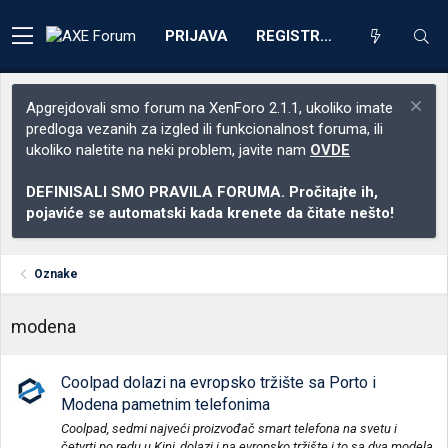
PRIJAVA
REGISTRACIJA
Apgrejdovali smo forum na XenForo 2.1.1, ukoliko imate
predloga vezanih za izgled ili funkcionalnost foruma, ili
ukoliko naletite na neki problem, javite nam
OVDE
DEFINISALI SMO PRAVILA FORUMA. Pročitajte ih,
pojaviće se automatski kada krenete da čitate nešto!
Oznake
modena
Coolpad dolazi na evropsko tržište sa Porto i
Modena pametnim telefonima
Coolpad, sedmi najveći proizvođač smart telefona na svetu i
četvrti po redu u Kini, dolazi i na evropsko tržište i to sa dva modela