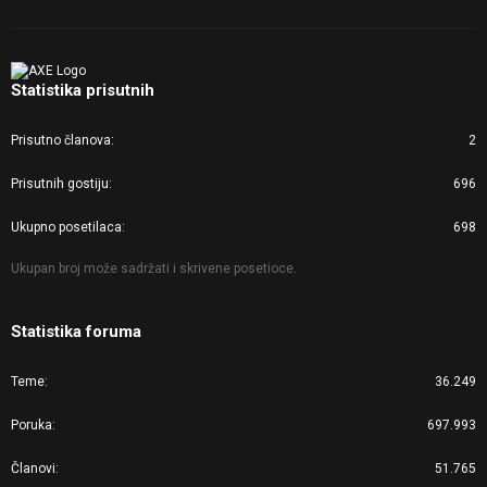
Statistika prisutnih
Prisutno članova
2
Prisutnih gostiju
696
Ukupno posetilaca
698
Ukupan broj može sadržati i skrivene posetioce.
Statistika foruma
Teme
36.249
Poruka
697.993
Članovi
51.765