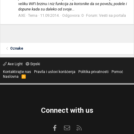
veliku WiFi brzinu i niz funkcija za korisnike da se povežu, podele i
dopune kada su daleko od svoje...
AXE
Tema
11.09.2014.
Odgovora: 0
Forum:
Vesti sa portala
Oznake
Axe Light
Srpski
Kontaktirajte nas
Pravila i uslovi korišćenja
Politika privatnosti
Pomoć
Naslovna
R
S
S
Connect with us
Facebook
Kontaktirajte nas
RSS