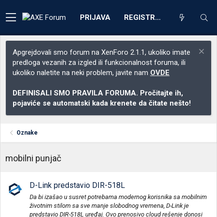
PRIJAVA
REGISTRACIJA
Apgrejdovali smo forum na XenForo 2.1.1, ukoliko imate
predloga vezanih za izgled ili funkcionalnost foruma, ili
ukoliko naletite na neki problem, javite nam
OVDE
DEFINISALI SMO PRAVILA FORUMA. Pročitajte ih,
pojaviće se automatski kada krenete da čitate nešto!
Oznake
mobilni punjač
D-Link predstavio DIR-518L
Da bi izašao u susret potrebama modernog korisnika sa mobilnim
životnim stilom sa sve manje slobodnog vremena, D-Link je
predstavio DIR-518L uređaj. Ovo prenosivo cloud rešenje donosi