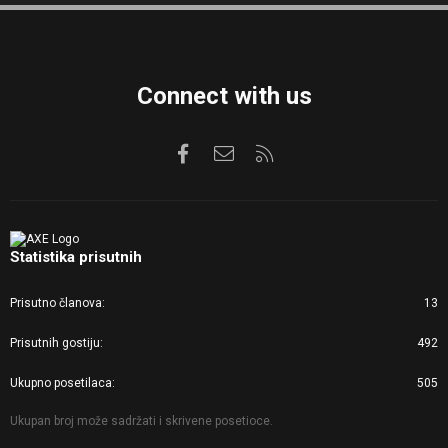
S
Connect with us
Facebook
Kontaktirajte nas
RSS
Statistika prisutnih
Prisutno članova
13
Prisutnih gostiju
492
Ukupno posetilaca
505
Ukupan broj može sadržati i skrivene posetioce.