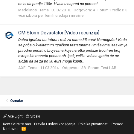
ne bi da predje 100e. Hvala u napred na pomoci.
Medolinos
Tema
03.02.2018.
Odgovora: 4
Forum:
Predlozi u
vezi izbora perifernih uređaja i mrežne
CM Storm Devastator [Video recenzija]
Dobra igračka tastatura i miš za samo 35 eura! Nemoguće? Kada
se priča o kvalitetnim igračkim tastaturama i miševima, sasvim je
prirodno pričati o brojevima koje neretko prelaze trocifren broj
evropskih moneta ponaosob. Ipak, velika većina igrača će se
složiti da se za po 50 eura mogu kupiti...
AXE
Tema
11.03.2014.
Odgovora: 38
Forum:
Test LAB
Oznake
Axe Light
Srpski
Kontaktirajte nas
Pravila i uslovi korišćenja
Politika privatnosti
Pomoć
Naslovna
R
S