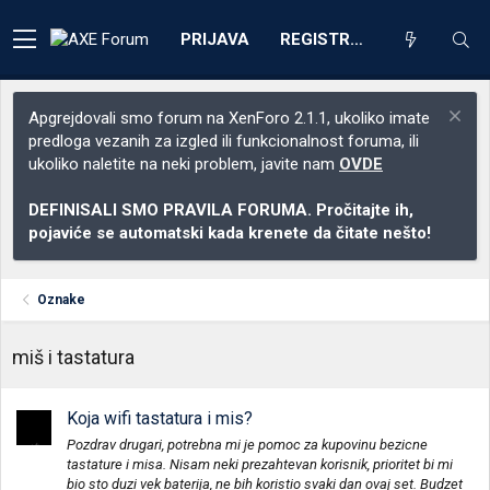
PRIJAVA
REGISTRACIJA
Apgrejdovali smo forum na XenForo 2.1.1, ukoliko imate
predloga vezanih za izgled ili funkcionalnost foruma, ili
ukoliko naletite na neki problem, javite nam
OVDE
DEFINISALI SMO PRAVILA FORUMA. Pročitajte ih,
pojaviće se automatski kada krenete da čitate nešto!
Oznake
miš i tastatura
Koja wifi tastatura i mis?
Pozdrav drugari, potrebna mi je pomoc za kupovinu bezicne
tastature i misa. Nisam neki prezahtevan korisnik, prioritet bi mi
bio sto duzi vek baterija, ne bih koristio svaki dan ovaj set. Budzet