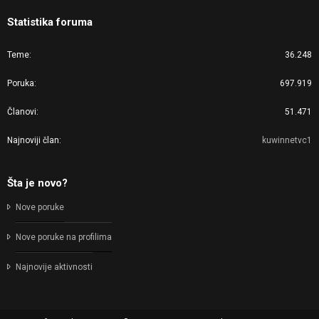
Statistika foruma
Teme
36.248
Poruka
697.919
Članovi
51.471
Najnoviji član
kuwinnetvc1
Šta je novo?
Nove poruke
Nove poruke na profilima
Najnovije aktivnosti