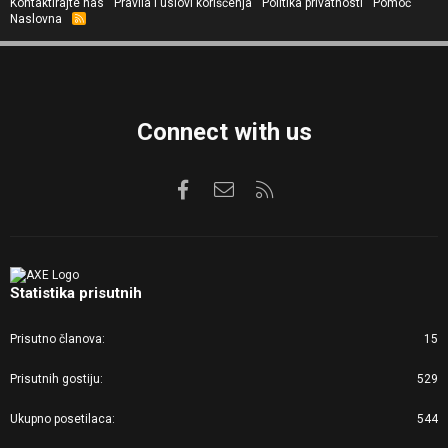
Kontaktirajte nas
Pravila i uslovi korišćenja
Politika privatnosti
Pomoć
Naslovna
R
S
S
Connect with us
Facebook
Kontaktirajte nas
RSS
Statistika prisutnih
Prisutno članova
15
Prisutnih gostiju
529
Ukupno posetilaca
544