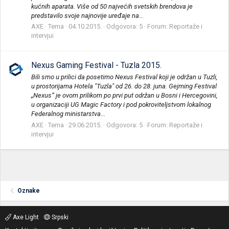
kućnih aparata. Više od 50 najvećih svetskih brendova je
predstavilo svoje najnovije uređaje na...
AXE
Tema
04.10.2015.
Odgovora: 5
Forum:
Reportaže i
intervjui
Nexus Gaming Festival - Tuzla 2015.
Bili smo u prilici da posetimo Nexus Festival koji je održan u Tuzli,
u prostorijama Hotela "Tuzla" od 26. do 28. juna. Gejming Festival
„Nexus“ je ovom prilikom po prvi put održan u Bosni i Hercegovini,
u organizaciji UG Magic Factory i pod pokroviteljstvom lokalnog
Federalnog ministarstva...
AXE
Tema
29.06.2015.
Odgovora: 5
Forum:
Reportaže i
intervjui
Oznake
Axe Light
Srpski