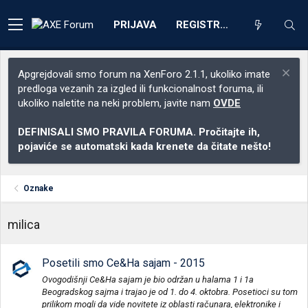
PRIJAVA
REGISTRACIJA
Apgrejdovali smo forum na XenForo 2.1.1, ukoliko imate
predloga vezanih za izgled ili funkcionalnost foruma, ili
ukoliko naletite na neki problem, javite nam
OVDE
DEFINISALI SMO PRAVILA FORUMA. Pročitajte ih,
pojaviće se automatski kada krenete da čitate nešto!
Oznake
milica
Posetili smo Ce&Ha sajam - 2015
Ovogodišnji Ce&Ha sajam je bio održan u halama 1 i 1a
Beogradskog sajma i trajao je od 1. do 4. oktobra. Posetioci su tom
prilikom mogli da vide novitete iz oblasti računara, elektronike i