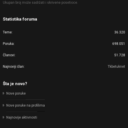
Ukupan broj može sadržati i skrivene posetioce.
Statistika foruma
Teme
36.320
Poruka
698.051
Članovi
51.728
Najnoviji član
Tkbetuknet
Šta je novo?
Nove poruke
Nove poruke na profilima
Najnovije aktivnosti