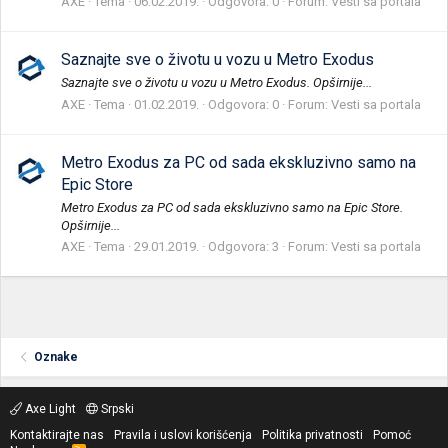
AXE
Tema
06.02.2019.
Odgovora: 0
Forum:
Vesti sa portala
Saznajte sve o životu u vozu u Metro Exodus
Saznajte sve o životu u vozu u Metro Exodus. Opširnije...
AXE
Tema
01.02.2019.
Odgovora: 0
Forum:
Vesti sa portala
Metro Exodus za PC od sada ekskluzivno samo na
Epic Store
Metro Exodus za PC od sada ekskluzivno samo na Epic Store.
Opširnije...
AXE
Tema
29.01.2019.
Odgovora: 3
Forum:
Vesti sa portala
Oznake
Axe Light
Srpski
Kontaktirajte nas
Pravila i uslovi korišćenja
Politika privatnosti
Pomoć