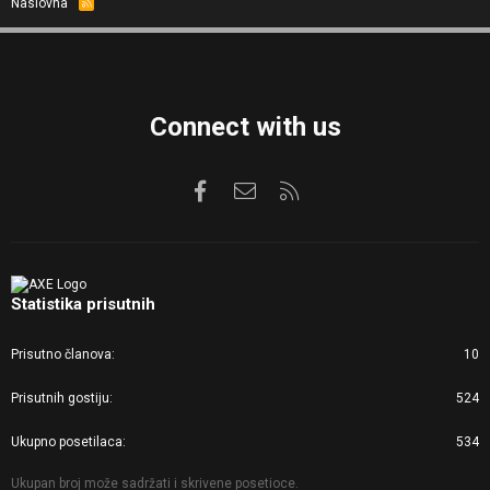
Naslovna
R
S
S
Connect with us
Facebook
Kontaktirajte nas
RSS
Statistika prisutnih
Prisutno članova
10
Prisutnih gostiju
524
Ukupno posetilaca
534
Ukupan broj može sadržati i skrivene posetioce.