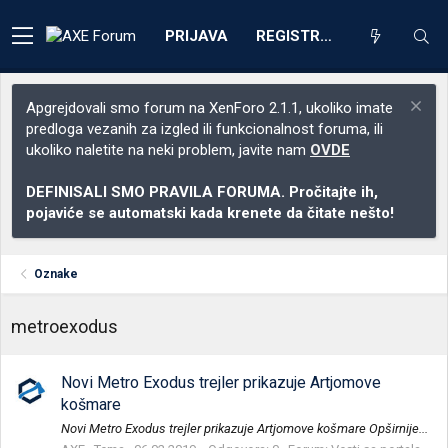
PRIJAVA
REGISTRACIJA
Apgrejdovali smo forum na XenForo 2.1.1, ukoliko imate
predloga vezanih za izgled ili funkcionalnost foruma, ili
ukoliko naletite na neki problem, javite nam
OVDE
DEFINISALI SMO PRAVILA FORUMA. Pročitajte ih,
pojaviće se automatski kada krenete da čitate nešto!
Oznake
metroexodus
Novi Metro Exodus trejler prikazuje Artjomove
košmare
Novi Metro Exodus trejler prikazuje Artjomove košmare Opširnije...