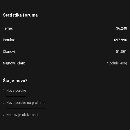
Statistika foruma
Teme
36.248
Poruka
697.996
Članovi
51.801
Najnoviji član
tipclub14org
Šta je novo?
Nove poruke
Nove poruke na profilima
Najnovije aktivnosti