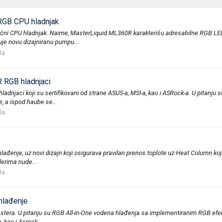
RGB CPU hladnjak
 tečni CPU hladnjak. Naime, MasterLiquid ML360R karakterišu adresabilne RGB LED
 novu dizajniranu pumpu...
la
 RGB hladnjaci
 hladnjaci koji su sertifikovani od strane ASUS-a, MSI-a, kao i ASRock-a. U pita
e, a ispod haube se...
la
 hlađenje, uz novi dizajn koji osigurava pravilan prenos toplote uz Heat Column 
lerima nude...
la
hlađenje
era. U pitanju su RGB All-in-One vodena hlađenja sa implementiranim RGB efektima
 kao i Asrock...