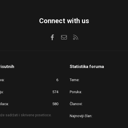
Connect with us
Facebook
Kontaktirajte nas
RSS
risutnih
Statistika foruma
ova
6
Teme
ju
574
Poruka
ilaca
580
Članovi
že sadržati i skrivene posetioce.
Najnoviji član