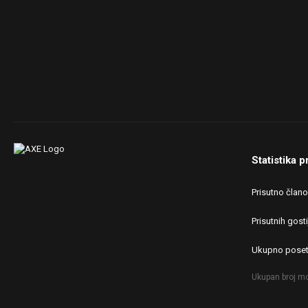
Statistika p
Prisutno član
Prisutnih gosti
Ukupno poset
Ukupan broj mo