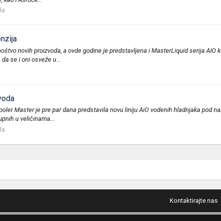
la
nzija
štvo novih proizvoda, a ovde godine je predstavljena i MasterLiquid serija AIO ku
da se i oni osveže u...
zvoda
ler Master je pre par dana predstavila novu liniju AiO vodenih hladnjaka pod n
upnih u veličinama...
la
Kontaktirajte nas