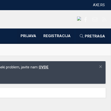
AXE.RS
Facebook
Kontakti
RS
PRIJAVA
REGISTRACIJA
PRETRAGA
 neki problem, javite nam
OVDE