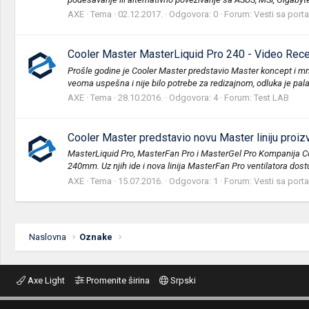
AXE
Tema
02.12.2017.
Odgovora: 0
Forum:
Vesti sa porta
Cooler Master MasterLiquid Pro 240 - Video Rece
Prošle godine je Cooler Master predstavio Master koncept i mno
veoma uspešna i nije bilo potrebe za redizajnom, odluka je pala 
AXE
Tema
28.10.2016.
Odgovora: 4
Forum:
Test LAB
Cooler Master predstavio novu Master liniju proi
MasterLiquid Pro, MasterFan Pro i MasterGel Pro Kompanija Coo
240mm. Uz njih ide i nova linija MasterFan Pro ventilatora dost
AXE
Tema
15.07.2016.
Odgovora: 1
Forum:
Vesti sa porta
Naslovna
Oznake
Axe Light
Promenite širina
Srpski