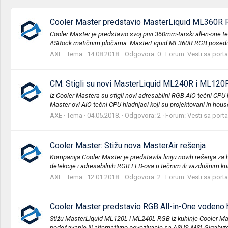
Cooler Master predstavio MasterLiquid ML360R 
Cooler Master je predstavio svoj prvi 360mm-tarski all-in-one
ASRock matičnim pločama. MasterLiquid ML360R RGB poseduje
AXE
Tema
14.08.2018.
Odgovora: 0
Forum:
Vesti sa porta
CM: Stigli su novi MasterLiquid ML240R i ML120R
Iz Cooler Mastera su stigli novi adresabilni RGB AIO tečni CPU
Master-ovi AIO tečni CPU hladnjaci koji su projektovani in-hous
AXE
Tema
04.05.2018.
Odgovora: 2
Forum:
Vesti sa porta
Cooler Master: Stižu nova MasterAir rešenja
Kompanija Cooler Master je predstavila liniju novih rešenja za
detekcije i adresabilnih RGB LED-ova u tečnim ili vazdušnim ku
AXE
Tema
12.01.2018.
Odgovora: 2
Forum:
Vesti sa porta
Cooler Master predstavio RGB All-in-One vodeno 
Stižu MasterLiquid ML120L i ML240L RGB iz kuhinje Cooler Mast
podešavanje ili alternativno povezivanje sa ASUS, MSI, Gigabyte,