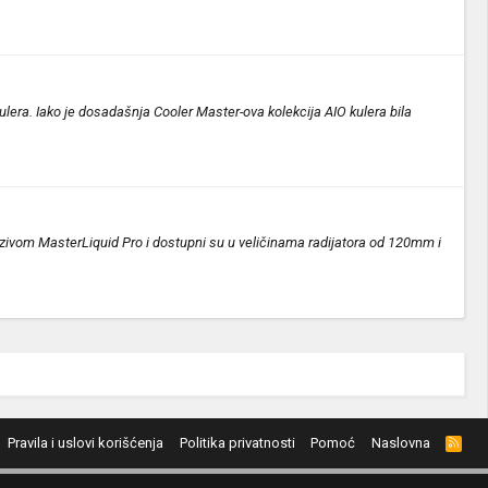
lera. Iako je dosadašnja Cooler Master-ova kolekcija AIO kulera bila
azivom MasterLiquid Pro i dostupni su u veličinama radijatora od 120mm i
Pravila i uslovi korišćenja
Politika privatnosti
Pomoć
Naslovna
R
S
S