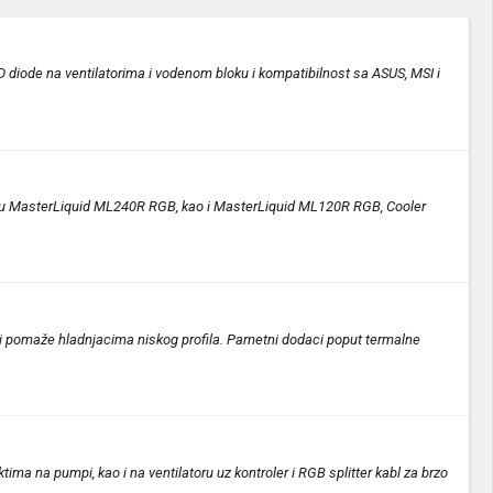
 diode na ventilatorima i vodenom bloku i kompatibilnost sa ASUS, MSI i
nju su MasterLiquid ML240R RGB, kao i MasterLiquid ML120R RGB, Cooler
koji pomaže hladnjacima niskog profila. Pametni dodaci poput termalne
 na pumpi, kao i na ventilatoru uz kontroler i RGB splitter kabl za brzo