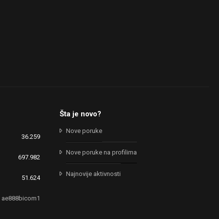
Šta je novo?
Nove poruke
36.259
Nove poruke na profilima
697.982
Najnovije aktivnosti
51.624
ae888bicom1