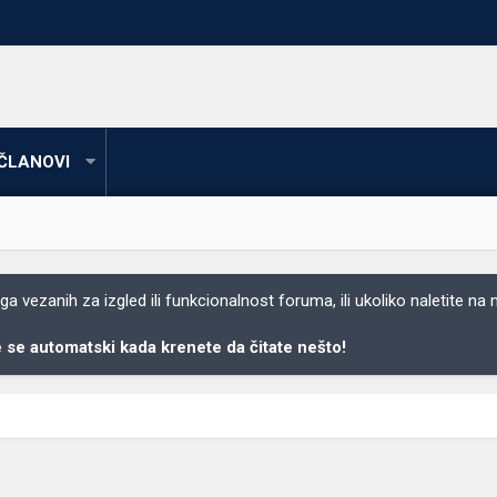
ČLANOVI
 vezanih za izgled ili funkcionalnost foruma, ili ukoliko naletite na
se automatski kada krenete da čitate nešto!