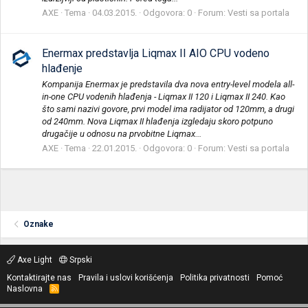
AXE
Tema
04.03.2015.
Odgovora: 0
Forum:
Vesti sa portala
Enermax predstavlja Liqmax II AIO CPU vodeno
hlađenje
Kompanija Enermax je predstavila dva nova entry-level modela all-
in-one CPU vodenih hlađenja - Liqmax II 120 i Liqmax II 240. Kao
što sami nazivi govore, prvi model ima radijator od 120mm, a drugi
od 240mm. Nova Liqmax II hlađenja izgledaju skoro potpuno
drugačije u odnosu na prvobitne Liqmax...
AXE
Tema
22.01.2015.
Odgovora: 0
Forum:
Vesti sa portala
Oznake
Axe Light
Srpski
Kontaktirajte nas
Pravila i uslovi korišćenja
Politika privatnosti
Pomoć
Naslovna
R
S
S