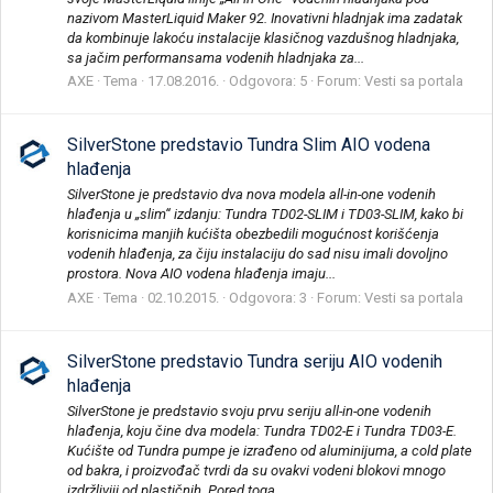
nazivom MasterLiquid Maker 92. Inovativni hladnjak ima zadatak
da kombinuje lakoću instalacije klasičnog vazdušnog hladnjaka,
sa jačim performansama vodenih hladnjaka za...
AXE
Tema
17.08.2016.
Odgovora: 5
Forum:
Vesti sa portala
SilverStone predstavio Tundra Slim AIO vodena
hlađenja
SilverStone je predstavio dva nova modela all-in-one vodenih
hlađenja u „slim“ izdanju: Tundra TD02-SLIM i TD03-SLIM, kako bi
korisnicima manjih kućišta obezbedili mogućnost korišćenja
vodenih hlađenja, za čiju instalaciju do sad nisu imali dovoljno
prostora. Nova AIO vodena hlađenja imaju...
AXE
Tema
02.10.2015.
Odgovora: 3
Forum:
Vesti sa portala
SilverStone predstavio Tundra seriju AIO vodenih
hlađenja
SilverStone je predstavio svoju prvu seriju all-in-one vodenih
hlađenja, koju čine dva modela: Tundra TD02-E i Tundra TD03-E.
Kućište od Tundra pumpe je izrađeno od aluminijuma, a cold plate
od bakra, i proizvođač tvrdi da su ovakvi vodeni blokovi mnogo
izdržljviji od plastičnih. Pored toga...