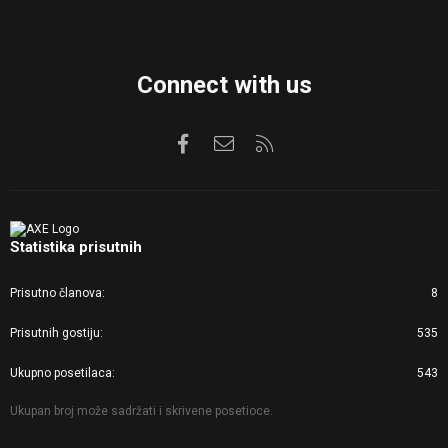
Connect with us
Facebook
Kontaktirajte nas
RSS
Statistika prisutnih
Prisutno članova
8
Prisutnih gostiju
535
Ukupno posetilaca
543
Ukupan broj može sadržati i skrivene posetioce.