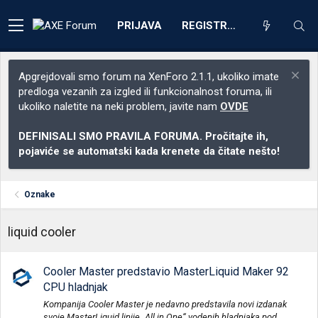
PRIJAVA
REGISTRACIJA
Apgrejdovali smo forum na XenForo 2.1.1, ukoliko imate
predloga vezanih za izgled ili funkcionalnost foruma, ili
ukoliko naletite na neki problem, javite nam
OVDE
DEFINISALI SMO PRAVILA FORUMA. Pročitajte ih,
pojaviće se automatski kada krenete da čitate nešto!
Oznake
liquid cooler
Cooler Master predstavio MasterLiquid Maker 92
CPU hladnjak
Kompanija Cooler Master je nedavno predstavila novi izdanak
svoje MasterLiquid linije „All in One“ vodenih hladnjaka pod