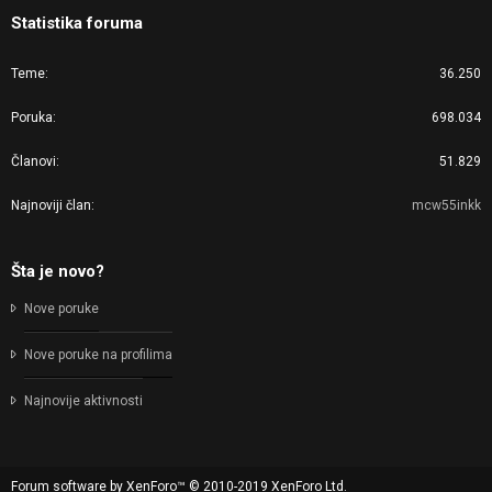
Statistika foruma
Teme
36.250
Poruka
698.034
Članovi
51.829
Najnoviji član
mcw55inkk
Šta je novo?
Nove poruke
Nove poruke na profilima
Najnovije aktivnosti
Forum software by XenForo™
© 2010-2019 XenForo Ltd.