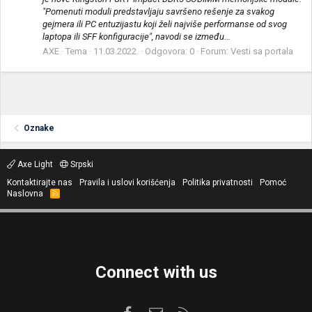
"Pomenuti moduli predstavljaju savršeno rešenje za svakog
gejmera ili PC entuzijastu koji želi najviše performanse od svog
laptopa ili SFF konfiguracije", navodi se između...
AXE
Tema
11.03.2022.
Odgovora: 0
Forum:
Vesti sa portala
Oznake
Axe Light
Srpski
Kontaktirajte nas
Pravila i uslovi korišćenja
Politika privatnosti
Pomoć
Naslovna
R
S
S
Connect with us
Facebook
Kontaktirajte nas
RSS