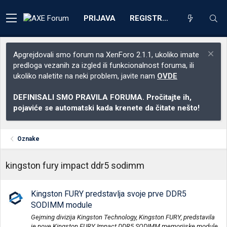
PRIJAVA
REGISTRACIJA
Apgrejdovali smo forum na XenForo 2.1.1, ukoliko imate
predloga vezanih za izgled ili funkcionalnost foruma, ili
ukoliko naletite na neki problem, javite nam
OVDE
DEFINISALI SMO PRAVILA FORUMA. Pročitajte ih,
pojaviće se automatski kada krenete da čitate nešto!
Oznake
kingston fury impact ddr5 sodimm
Kingston FURY predstavlja svoje prve DDR5
SODIMM module
Gejming divizija Kingston Technology, Kingston FURY, predstavila
je nove Kingston FURY Impact DDR5 SODIMM memorijske module.