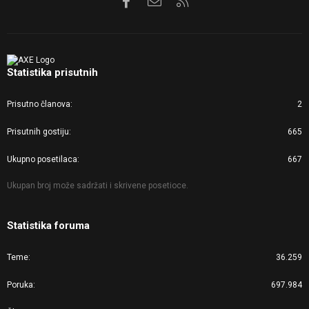
Statistika prisutnih
Prisutno članova
2
Prisutnih gostiju
665
Ukupno posetilaca
667
Ukupan broj može sadržati i skrivene posetioce.
Statistika foruma
Teme
36.259
Poruka
697.984