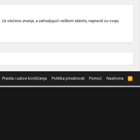
z stečeno znanje, a zahvaljujući velikom talentu, napravili su svoju
Pravila i uslovi korišćenja
Politika privatnosti
Pomoć
Naslovna
R
S
S