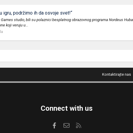
 igru, podržimo ih da osvoje svet!“
 Games studio, bili su polaznici besplatnog obrazovnog programa Nordeus Huba. U
ne koji veruju u...
la
Kontaktirajte nas
Connect with us
Facebook
Kontaktirajte nas
RSS