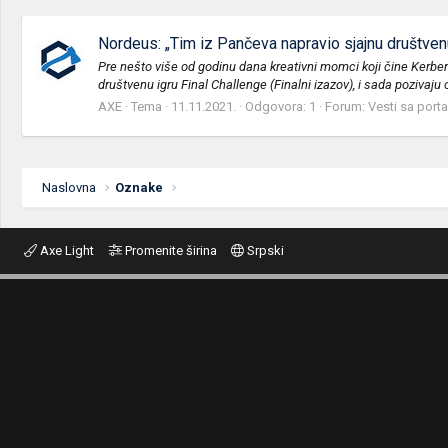
Nordeus: „Tim iz Pančeva napravio sjajnu društvenu
Pre nešto više od godinu dana kreativni momci koji čine Kerber
društvenu igru Final Challenge (Finalni izazov), i sada pozivaju o
AXE
Tema
11.11.2021.
Odgovora: 1
Forum:
Vesti sa porta
Naslovna
Oznake
Axe Light
Promenite širina
Srpski