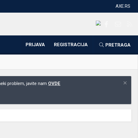
AXE.RS
Facebook
Kontakti
RS
PRIJAVA
REGISTRACIJA
PRETRAGA
 neki problem, javite nam
OVDE