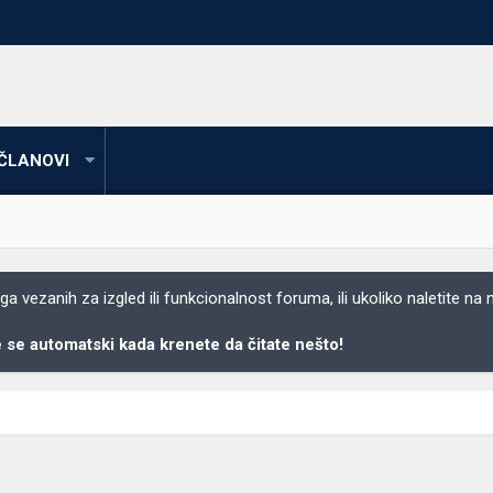
ČLANOVI
 vezanih za izgled ili funkcionalnost foruma, ili ukoliko naletite na
se automatski kada krenete da čitate nešto!