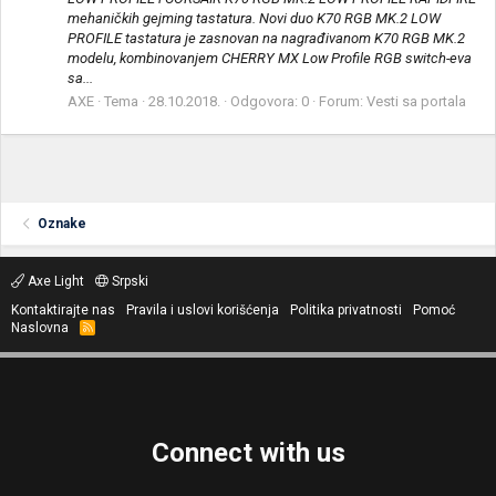
mehaničkih gejming tastatura. Novi duo K70 RGB MK.2 LOW
PROFILE tastatura je zasnovan na nagrađivanom K70 RGB MK.2
modelu, kombinovanjem CHERRY MX Low Profile RGB switch-eva
sa...
AXE
Tema
28.10.2018.
Odgovora: 0
Forum:
Vesti sa portala
Oznake
Axe Light
Srpski
Kontaktirajte nas
Pravila i uslovi korišćenja
Politika privatnosti
Pomoć
Naslovna
R
S
S
Connect with us