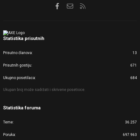
Facebook
Kontaktirajte nas
RSS
Statistika prisutnih
Prisutno članova
13
Prisutnih gostiju
671
Ukupno posetilaca
684
Ukupan broj može sadržati i skrivene posetioce.
Statistika foruma
Teme
36.257
Poruka
697.963