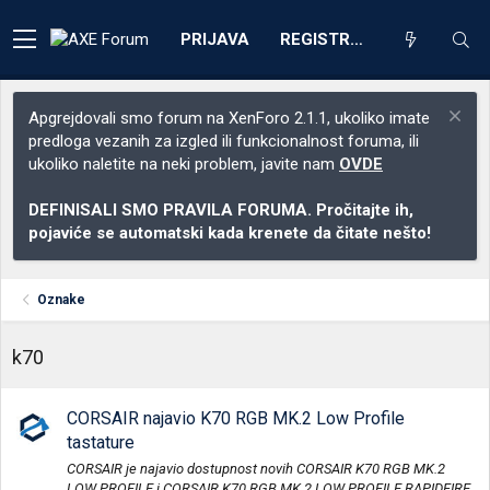
PRIJAVA
REGISTRACIJA
Apgrejdovali smo forum na XenForo 2.1.1, ukoliko imate
predloga vezanih za izgled ili funkcionalnost foruma, ili
ukoliko naletite na neki problem, javite nam
OVDE
DEFINISALI SMO PRAVILA FORUMA. Pročitajte ih,
pojaviće se automatski kada krenete da čitate nešto!
Oznake
k70
CORSAIR najavio K70 RGB MK.2 Low Profile
tastature
CORSAIR je najavio dostupnost novih CORSAIR K70 RGB MK.2
LOW PROFILE i CORSAIR K70 RGB MK.2 LOW PROFILE RAPIDFIRE