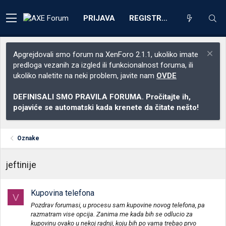
PRIJAVA
REGISTRACIJA
Apgrejdovali smo forum na XenForo 2.1.1, ukoliko imate
predloga vezanih za izgled ili funkcionalnost foruma, ili
ukoliko naletite na neki problem, javite nam
OVDE
DEFINISALI SMO PRAVILA FORUMA. Pročitajte ih,
pojaviće se automatski kada krenete da čitate nešto!
Oznake
jeftinije
Kupovina telefona
V
Pozdrav forumasi, u procesu sam kupovine novog telefona, pa
razmatram vise opcija. Zanima me kada bih se odlucio za
kupovinu ovako u nekoj radnji, koju bih po vama trebao prvo