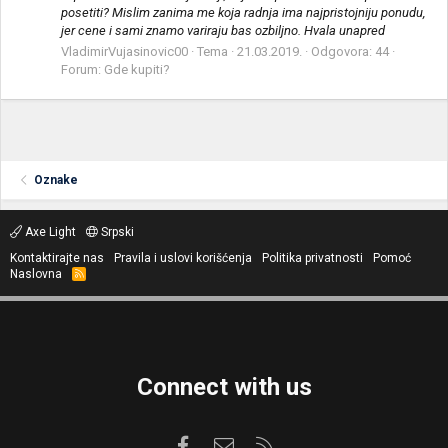
posetiti? Mislim zanima me koja radnja ima najpristojniju ponudu,
jer cene i sami znamo variraju bas ozbiljno. Hvala unapred
VladimirVujasinovic00
Tema
21.03.2019.
Odgovora: 44
Forum:
Gde kupiti?
Oznake
Axe Light
Srpski
Kontaktirajte nas
Pravila i uslovi korišćenja
Politika privatnosti
Pomoć
Naslovna
R
S
S
Connect with us
Facebook
Kontaktirajte nas
RSS