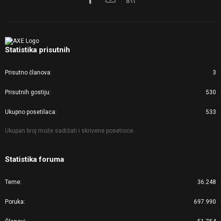
Statistika prisutnih
Prisutno članova
3
Prisutnih gostiju
530
Ukupno posetilaca
533
Ukupan broj može sadržati i skrivene posetioce.
Statistika foruma
Teme
36.248
Poruka
697.990