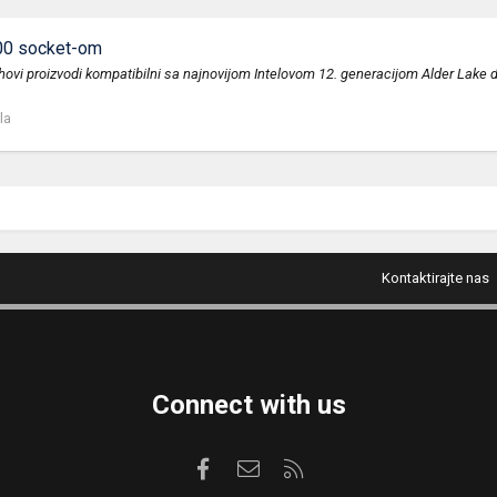
700 socket-om
ihovi proizvodi kompatibilni sa najnovijom Intelovom 12. generacijom Alder Lak
la
Kontaktirajte nas
Connect with us
Facebook
Kontaktirajte nas
RSS