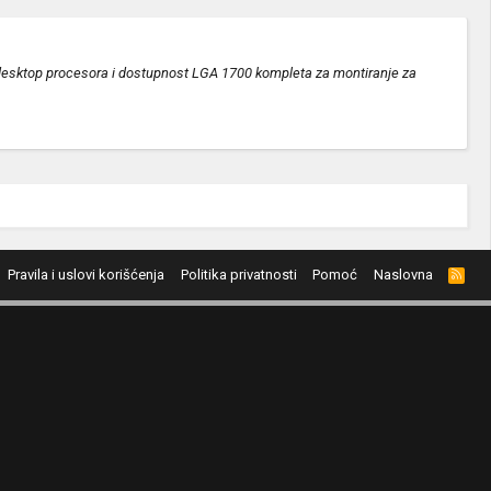
e desktop procesora i dostupnost LGA 1700 kompleta za montiranje za
Pravila i uslovi korišćenja
Politika privatnosti
Pomoć
Naslovna
R
S
S