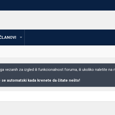
ČLANOVI
 vezanih za izgled ili funkcionalnost foruma, ili ukoliko naletite na
se automatski kada krenete da čitate nešto!