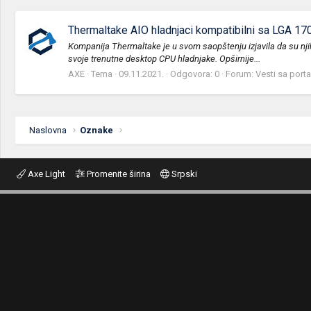
Thermaltake AIO hladnjaci kompatibilni sa LGA 1
Kompanija Thermaltake je u svom saopštenju izjavila da su nj
svoje trenutne desktop CPU hladnjake. Opširnije...
AXE
Tema
09.11.2021.
Odgovora: 0
Forum:
Vesti sa porta
Naslovna
Oznake
Axe Light
Promenite širina
Srpski