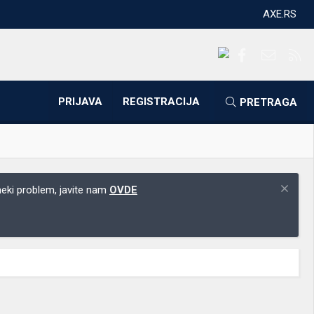
AXE.RS
Facebook
Kontakti
RS
PRIJAVA
REGISTRACIJA
PRETRAGA
 neki problem, javite nam
OVDE