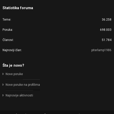
Statistika foruma
Teme
36.258
Poruka
698.003
Članovi
51.784
Najnoviji član
piterlamp1986
Šta je novo?
Nove poruke
Nove poruke na profilima
Najnovije aktivnosti