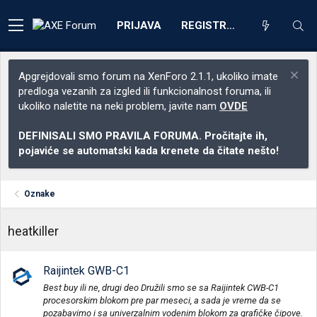
PRIJAVA
REGISTRACIJA
Apgrejdovali smo forum na XenForo 2.1.1, ukoliko imate
predloga vezanih za izgled ili funkcionalnost foruma, ili
ukoliko naletite na neki problem, javite nam
OVDE
DEFINISALI SMO PRAVILA FORUMA. Pročitajte ih,
pojaviće se automatski kada krenete da čitate nešto!
Oznake
heatkiller
Raijintek GWB-C1
Best buy ili ne, drugi deo Družili smo se sa Raijintek CWB-C1
procesorskim blokom pre par meseci, a sada je vreme da se
pozabavimo i sa univerzalnim vodenim blokom za grafičke čipove.