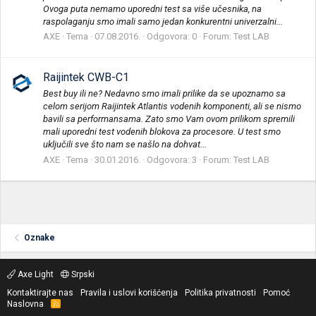
Ovoga puta nemamo uporedni test sa više učesnika, na
raspolaganju smo imali samo jedan konkurentni univerzalni...
AXE
Tema
07.08.2016.
Odgovora: 0
Forum:
Test LAB
Raijintek CWB-C1
Best buy ili ne? Nedavno smo imali prilike da se upoznamo sa
celom serijom Raijintek Atlantis vodenih komponenti, ali se nismo
bavili sa performansama. Zato smo Vam ovom prilikom spremili
mali uporedni test vodenih blokova za procesore. U test smo
uključili sve što nam se našlo na dohvat...
AXE
Tema
30.01.2016.
Odgovora: 3
Forum:
Test LAB
Oznake
Axe Light
Srpski
Kontaktirajte nas
Pravila i uslovi korišćenja
Politika privatnosti
Pomoć
Naslovna
R
S