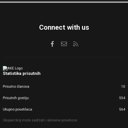
S
Connect with us
Facebook
Kontaktirajte nas
RSS
Statistika prisutnih
Prisutno članova
10
Prisutnih gostiju
554
Ukupno posetilaca
564
Ukupan broj može sadržati i skrivene posetioce.