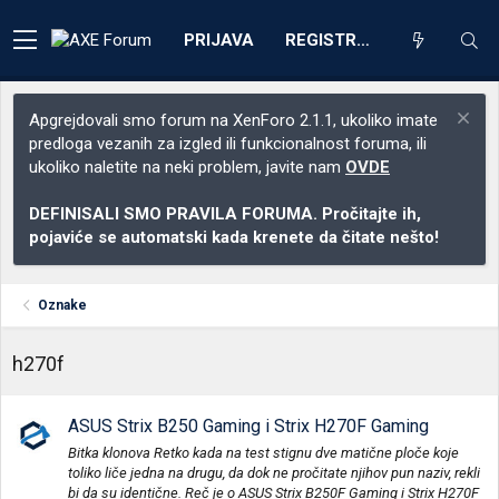
PRIJAVA
REGISTRACIJA
Apgrejdovali smo forum na XenForo 2.1.1, ukoliko imate
predloga vezanih za izgled ili funkcionalnost foruma, ili
ukoliko naletite na neki problem, javite nam
OVDE
DEFINISALI SMO PRAVILA FORUMA. Pročitajte ih,
pojaviće se automatski kada krenete da čitate nešto!
Oznake
h270f
ASUS Strix B250 Gaming i Strix H270F Gaming
Bitka klonova Retko kada na test stignu dve matične ploče koje
toliko liče jedna na drugu, da dok ne pročitate njihov pun naziv, rekli
bi da su identične. Reč je o ASUS Strix B250F Gaming i Strix H270F