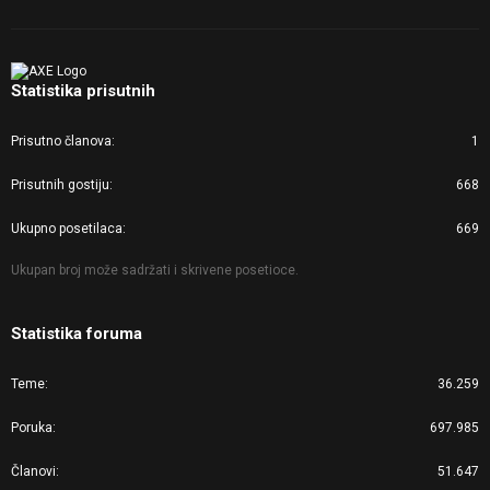
Statistika prisutnih
Prisutno članova
1
Prisutnih gostiju
668
Ukupno posetilaca
669
Ukupan broj može sadržati i skrivene posetioce.
Statistika foruma
Teme
36.259
Poruka
697.985
Članovi
51.647