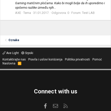
Gaming matičnim pločama. Kako bi mogli bolje da ih uporedimo i
opišemo razlike između njih...
AXE
Tema
31.01.2017.
Odgovora: 0
Forum:
Test LAB
Oznake
Axe Light
Srpski
Kontaktirajte nas
Pravila i uslovi korišćenja
Politika privatnosti
Pomoć
Naslovna
R
S
S
Connect with us
Facebook
Kontaktirajte nas
RSS