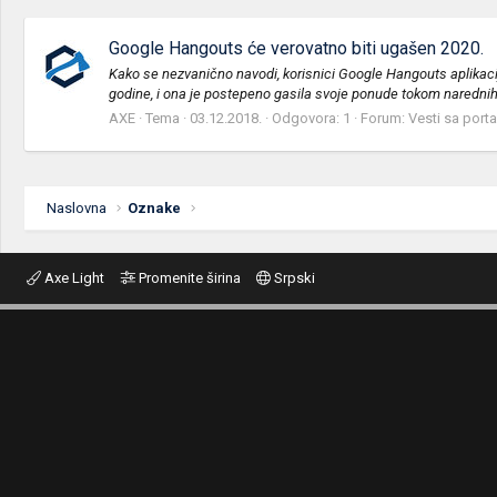
Google Hangouts će verovatno biti ugašen 2020.
Kako se nezvanično navodi, korisnici Google Hangouts aplikacije
godine, i ona je postepeno gasila svoje ponude tokom narednih 
AXE
Tema
03.12.2018.
Odgovora: 1
Forum:
Vesti sa porta
Naslovna
Oznake
Axe Light
Promenite širina
Srpski