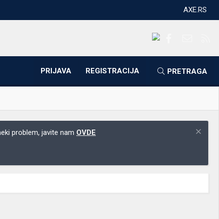
AXE.RS
Facebook
Kontakti
RS
PRIJAVA
REGISTRACIJA
PRETRAGA
 neki problem, javite nam
OVDE