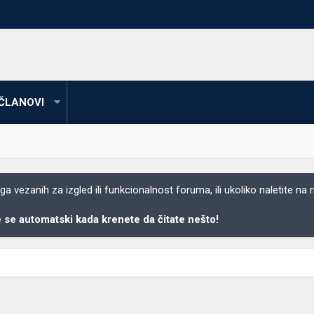
ČLANOVI
 vezanih za izgled ili funkcionalnost foruma, ili ukoliko naletite na
se automatski kada krenete da čitate nešto!