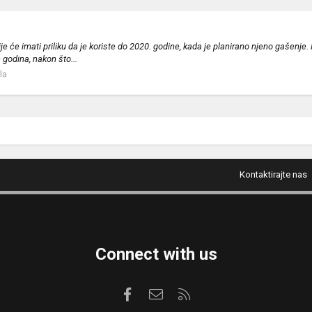
 će imati priliku da je koriste do 2020. godine, kada je planirano njeno gašenje
godina, nakon što...
la
Kontaktirajte nas
Connect with us
Facebook
Kontaktirajte nas
RSS