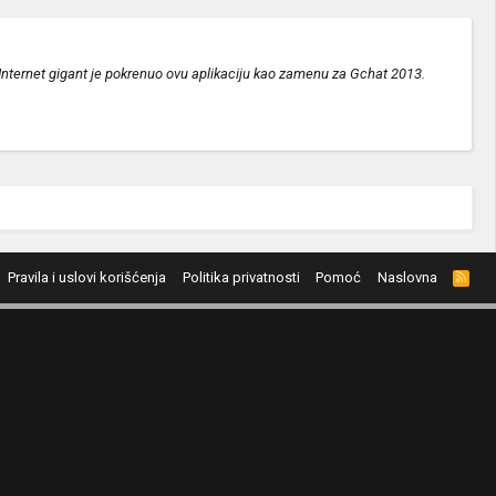
. Internet gigant je pokrenuo ovu aplikaciju kao zamenu za Gchat 2013.
Pravila i uslovi korišćenja
Politika privatnosti
Pomoć
Naslovna
R
S
S