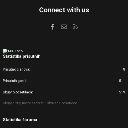
Connect with us
Facebook
Kontaktirajte nas
RSS
Statistika prisutnih
Prisutno članova
8
Prisutnih gostiju
511
Ukupno posetilaca
519
Ukupan broj može sadržati i skrivene posetioce.
Statistika foruma