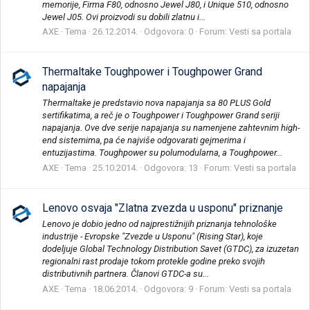
memorije, Firma F80, odnosno Jewel J80, i Unique 510, odnosno
Jewel J05. Ovi proizvodi su dobili zlatnu i...
AXE
Tema
26.12.2014.
Odgovora: 0
Forum:
Vesti sa portala
Thermaltake Toughpower i Toughpower Grand
napajanja
Thermaltake je predstavio nova napajanja sa 80 PLUS Gold
sertifikatima, a reč je o Toughpower i Toughpower Grand seriji
napajanja. Ove dve serije napajanja su namenjene zahtevnim high-
end sistemima, pa će najviše odgovarati gejmerima i
entuzijastima. Toughpower su polumodularna, a Toughpower...
AXE
Tema
25.10.2014.
Odgovora: 13
Forum:
Vesti sa portala
Lenovo osvaja "Zlatna zvezda u usponu" priznanje
Lenovo je dobio jedno od najprestižnijih priznanja tehnološke
industrije - Evropske "Zvezde u Usponu" (Rising Star), koje
dodeljuje Global Technology Distribution Savet (GTDC), za izuzetan
regionalni rast prodaje tokom protekle godine preko svojih
distributivnih partnera. Članovi GTDC-a su...
AXE
Tema
18.06.2014.
Odgovora: 9
Forum:
Vesti sa portala