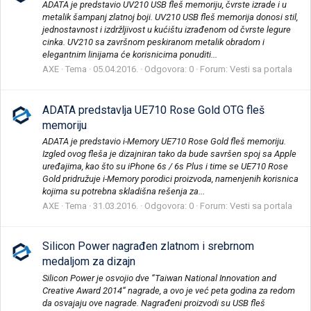
ADATA je predstavio UV210 USB fleš memoriju, čvrste izrade i u
metalik šampanj zlatnoj boji. UV210 USB fleš memorija donosi stil,
jednostavnost i izdržljivost u kućištu izrađenom od čvrste legure
cinka. UV210 sa završnom peskiranom metalik obradom i
elegantnim linijama će korisnicima ponuditi...
AXE
Tema
05.04.2016.
Odgovora: 0
Forum:
Vesti sa portala
ADATA predstavlja UE710 Rose Gold OTG fleš
memoriju
ADATA je predstavio i-Memory UE710 Rose Gold fleš memoriju.
Izgled ovog fleša je dizajniran tako da bude savršen spoj sa Apple
uređajima, kao što su iPhone 6s / 6s Plus i time se UE710 Rose
Gold pridružuje i-Memory porodici proizvoda, namenjenih korisnica
kojima su potrebna skladišna rešenja za...
AXE
Tema
31.03.2016.
Odgovora: 0
Forum:
Vesti sa portala
Silicon Power nagrađen zlatnom i srebrnom
medaljom za dizajn
Silicon Power je osvojio dve “Taiwan National Innovation and
Creative Award 2014“ nagrade, a ovo je već peta godina za redom
da osvajaju ove nagrade. Nagrađeni proizvodi su USB fleš