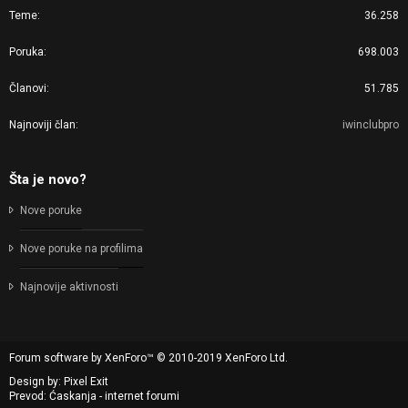
Teme
36.258
Poruka
698.003
Članovi
51.785
Najnoviji član
iwinclubpro
Šta je novo?
Nove poruke
Nove poruke na profilima
Najnovije aktivnosti
Forum software by XenForo™
© 2010-2019 XenForo Ltd.
Design by:
Pixel Exit
Prevod: Ćaskanja - internet forumi