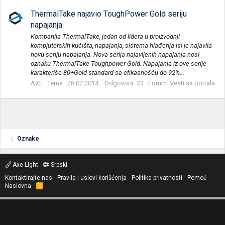
ThermalTake najavio ToughPower Gold seriju
napajanja
Kompanija ThermalTake, jedan od lidera u proizvodnji
kompjuterskih kućišta, napajanja, sistema hlađenja isl je najavila
novu seriju napajanja. Nova serija najavljenih napajanja nosi
oznaku ThermalTake Toughpower Gold. Napajanja iz ove serije
karakteriše 80+Gold standard sa efikasnošću do 92%...
AXE
Tema
28.02.2014.
Odgovora: 23
Forum:
Vesti sa portala
Oznake
Axe Light
Srpski
Kontaktirajte nas
Pravila i uslovi korišćenja
Politika privatnosti
Pomoć
Naslovna
R
S
S