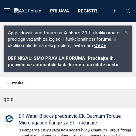
PRIJAVA
REGISTRACIJA
Apgrejdovali smo forum na XenForo 2.1.1, ukoliko imate
predloga vezanih za izgled ili funkcionalnost foruma, ili
ukoliko naletite na neki problem, javite nam
OVDE
DEFINISALI SMO PRAVILA FORUMA. Pročitajte ih,
pojaviće se automatski kada krenete da čitate nešto!
Oznake
gold
EK Water Blocks predstavio EK-Quantum Torque
Micro ugaone fitinge za SFF računare
Iz kompanije EKWB stiže novi dodatak liniji Quantum Torque fitinga
sa mikro rotacionim adapterima koji su namenjeni onima koji