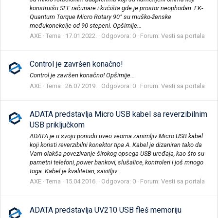
konstruišu SFF računare i kućišta gde je prostor neophodan. EK-
Quantum Torque Micro Rotary 90° su muško-ženske
međukonekcije od 90 stepeni. Opširnije...
AXE
Tema
17.01.2022.
Odgovora: 0
Forum:
Vesti sa portala
Control je završen konačno!
Control je završen konačno! Opširnije...
AXE
Tema
26.07.2019.
Odgovora: 0
Forum:
Vesti sa portala
ADATA predstavlja Micro USB kabel sa reverzibilnim
USB priključkom
ADATA je u svoju ponudu uveo veoma zanimljiv Micro USB kabel
koji koristi reverzibilni konektor tipa A. Kabel je dizaniran tako da
Vam olakša povezivanje širokog opsega USB uređaja, kao što su
pametni telefoni, power bankovi, slušalice, kontroleri i još mnogo
toga. Kabel je kvalitetan, savitljiv...
AXE
Tema
15.04.2016.
Odgovora: 0
Forum:
Vesti sa portala
ADATA predstavlja UV210 USB fleš memoriju