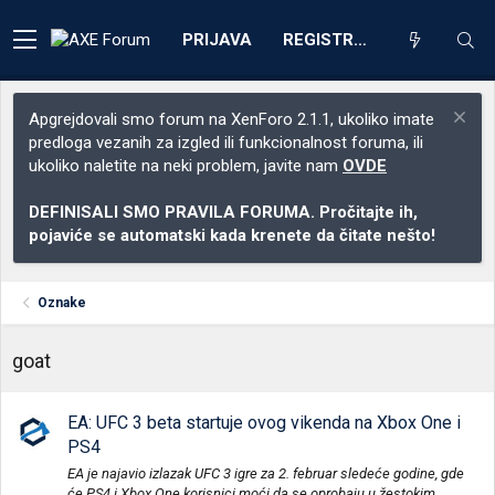
PRIJAVA
REGISTRACIJA
Apgrejdovali smo forum na XenForo 2.1.1, ukoliko imate
predloga vezanih za izgled ili funkcionalnost foruma, ili
ukoliko naletite na neki problem, javite nam
OVDE
DEFINISALI SMO PRAVILA FORUMA. Pročitajte ih,
pojaviće se automatski kada krenete da čitate nešto!
Oznake
goat
EA: UFC 3 beta startuje ovog vikenda na Xbox One i
PS4
EA je najavio izlazak UFC 3 igre za 2. februar sledeće godine, gde
će PS4 i Xbox One korisnici moći da se oprobaju u žestokim