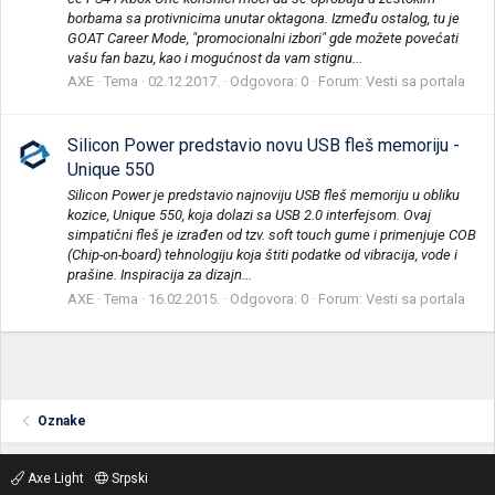
borbama sa protivnicima unutar oktagona. Između ostalog, tu je
GOAT Career Mode, "promocionalni izbori" gde možete povećati
vašu fan bazu, kao i mogućnost da vam stignu...
AXE
Tema
02.12.2017.
Odgovora: 0
Forum:
Vesti sa portala
Silicon Power predstavio novu USB fleš memoriju -
Unique 550
Silicon Power je predstavio najnoviju USB fleš memoriju u obliku
kozice, Unique 550, koja dolazi sa USB 2.0 interfejsom. Ovaj
simpatični fleš je izrađen od tzv. soft touch gume i primenjuje COB
(Chip-on-board) tehnologiju koja štiti podatke od vibracija, vode i
prašine. Inspiracija za dizajn...
AXE
Tema
16.02.2015.
Odgovora: 0
Forum:
Vesti sa portala
Oznake
Axe Light
Srpski