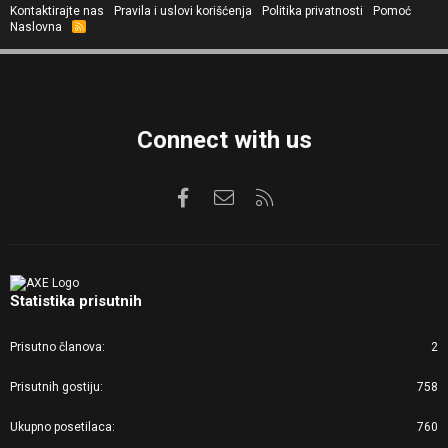
Kontaktirajte nas
Pravila i uslovi korišćenja
Politika privatnosti
Pomoć
Naslovna
R
S
S
Connect with us
Facebook
Kontaktirajte nas
RSS
Statistika prisutnih
Prisutno članova
2
Prisutnih gostiju
758
Ukupno posetilaca
760