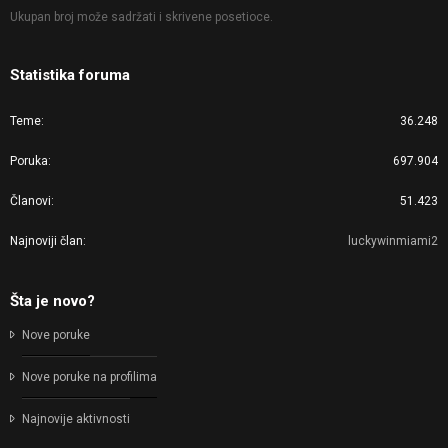
Ukupan broj može sadržati i skrivene posetioce.
Statistika foruma
Teme
36.248
Poruka
697.904
Članovi
51.423
Najnoviji član
luckywinmiami2
Šta je novo?
Nove poruke
Nove poruke na profilima
Najnovije aktivnosti