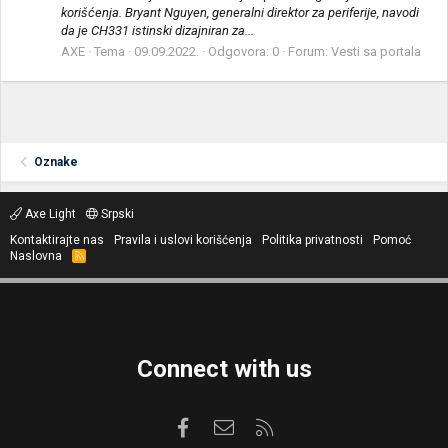
korišćenja. Bryant Nguyen, generalni direktor za periferije, navodi
da je CH331 istinski dizajniran za...
AXE
Tema
09.09.2022.
Odgovora: 0
Forum:
Vesti sa portala
Oznake
Axe Light
Srpski
Kontaktirajte nas
Pravila i uslovi korišćenja
Politika privatnosti
Pomoć
Naslovna
R
S
S
Connect with us
Facebook
Kontaktirajte nas
RSS