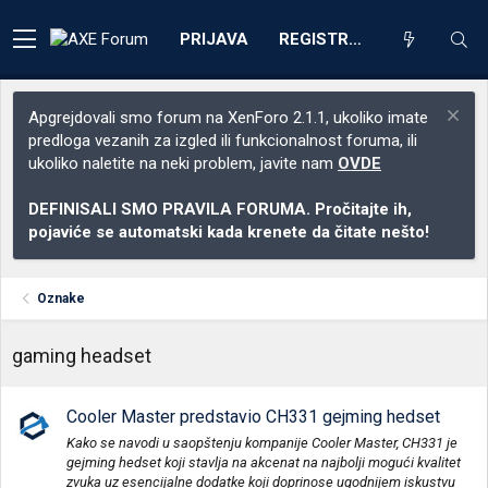
PRIJAVA
REGISTRACIJA
Apgrejdovali smo forum na XenForo 2.1.1, ukoliko imate
predloga vezanih za izgled ili funkcionalnost foruma, ili
ukoliko naletite na neki problem, javite nam
OVDE
DEFINISALI SMO PRAVILA FORUMA. Pročitajte ih,
pojaviće se automatski kada krenete da čitate nešto!
Oznake
gaming headset
Cooler Master predstavio CH331 gejming hedset
Kako se navodi u saopštenju kompanije Cooler Master, CH331 je
gejming hedset koji stavlja na akcenat na najbolji mogući kvalitet
zvuka uz esencijalne dodatke koji doprinose ugodnijem iskustvu