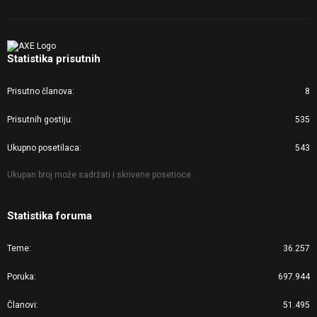
Statistika prisutnih
Prisutno članova
8
Prisutnih gostiju
535
Ukupno posetilaca
543
Ukupan broj može sadržati i skrivene posetioce.
Statistika foruma
Teme
36.257
Poruka
697.944
Članovi
51.495