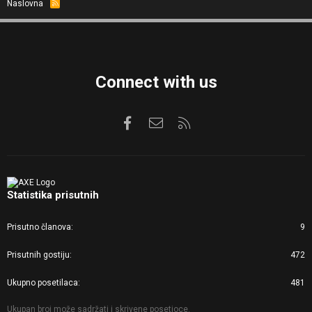
Naslovna
R
S
S
Connect with us
Facebook
Kontaktirajte nas
RSS
Statistika prisutnih
Prisutno članova
9
Prisutnih gostiju
472
Ukupno posetilaca
481
Ukupan broj može sadržati i skrivene posetioce.