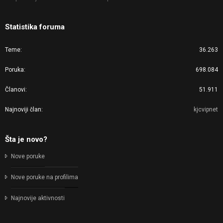
Statistika foruma
Teme
36.263
Poruka
698.084
Članovi
51.911
Najnoviji član
kjcvipnet
Šta je novo?
Nove poruke
Nove poruke na profilima
Najnovije aktivnosti