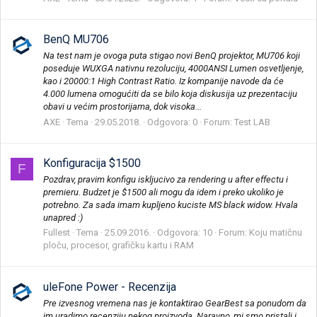
BenQ MU706
Na test nam je ovoga puta stigao novi BenQ projektor, MU706 koji
poseduje WUXGA nativnu rezoluciju, 4000ANSI Lumen osvetljenje,
kao i 20000:1 High Contrast Ratio. Iz kompanije navode da će
4.000 lumena omogućiti da se bilo koja diskusija uz prezentaciju
obavi u većim prostorijama, dok visoka...
AXE
Tema
29.05.2018.
Odgovora: 0
Forum:
Test LAB
Konfiguracija $1500
F
Pozdrav, pravim konfigu iskljucivo za rendering u after effectu i
premieru. Budzet je $1500 ali mogu da idem i preko ukoliko je
potrebno. Za sada imam kupljeno kuciste MS black widow. Hvala
unapred :)
Fullest
Tema
25.09.2016.
Odgovora: 10
Forum:
Koju matičnu
ploču, procesor, grafičku kartu i RAM
uleFone Power - Recenzija
Pre izvesnog vremena nas je kontaktirao GearBest sa ponudom da
im uradimo recenziju nekog proizvoda. Naravno, mi smo pristali i