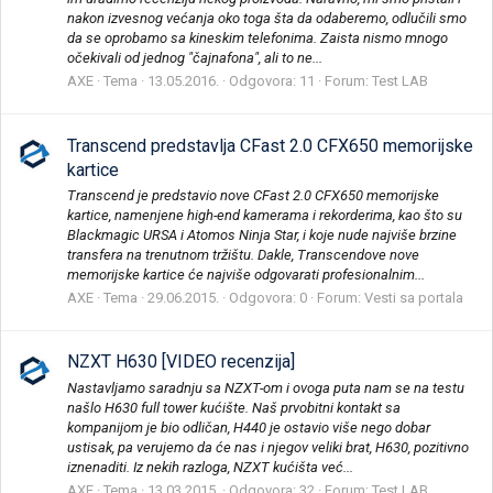
nakon izvesnog većanja oko toga šta da odaberemo, odlučili smo
da se oprobamo sa kineskim telefonima. Zaista nismo mnogo
očekivali od jednog "čajnafona", ali to ne...
AXE
Tema
13.05.2016.
Odgovora: 11
Forum:
Test LAB
Transcend predstavlja CFast 2.0 CFX650 memorijske
kartice
Transcend je predstavio nove CFast 2.0 CFX650 memorijske
kartice, namenjene high-end kamerama i rekorderima, kao što su
Blackmagic URSA i Atomos Ninja Star, i koje nude najviše brzine
transfera na trenutnom tržištu. Dakle, Transcendove nove
memorijske kartice će najviše odgovarati profesionalnim...
AXE
Tema
29.06.2015.
Odgovora: 0
Forum:
Vesti sa portala
NZXT H630 [VIDEO recenzija]
Nastavljamo saradnju sa NZXT-om i ovoga puta nam se na testu
našlo H630 full tower kućište. Naš prvobitni kontakt sa
kompanijom je bio odličan, H440 je ostavio više nego dobar
ustisak, pa verujemo da će nas i njegov veliki brat, H630, pozitivno
iznenaditi. Iz nekih razloga, NZXT kućišta već...
AXE
Tema
13.03.2015.
Odgovora: 32
Forum:
Test LAB