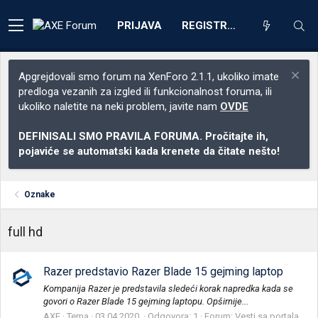
PRIJAVA
REGISTRACIJA
Apgrejdovali smo forum na XenForo 2.1.1, ukoliko imate
predloga vezanih za izgled ili funkcionalnost foruma, ili
ukoliko naletite na neki problem, javite nam
OVDE
DEFINISALI SMO PRAVILA FORUMA. Pročitajte ih,
pojaviće se automatski kada krenete da čitate nešto!
Oznake
full hd
Razer predstavio Razer Blade 15 gejming laptop
Kompanija Razer je predstavila sledeći korak napredka kada se
govori o Razer Blade 15 gejming laptopu. Opširnije...
AXE
Tema
03.04.2020.
Odgovora: 1
Forum:
Vesti sa portala