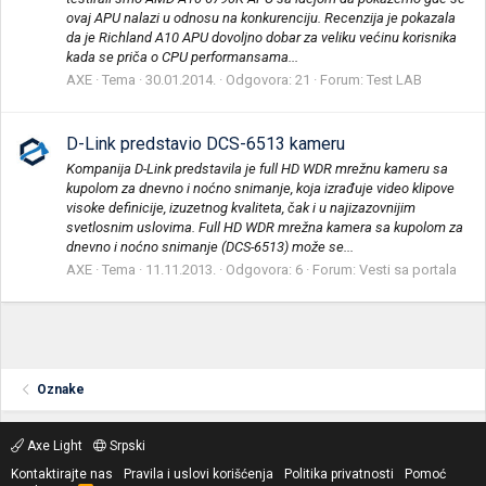
ovaj APU nalazi u odnosu na konkurenciju. Recenzija je pokazala
da je Richland A10 APU dovoljno dobar za veliku većinu korisnika
kada se priča o CPU performansama...
AXE
Tema
30.01.2014.
Odgovora: 21
Forum:
Test LAB
D-Link predstavio DCS-6513 kameru
Kompanija D-Link predstavila je full HD WDR mrežnu kameru sa
kupolom za dnevno i noćno snimanje, koja izrađuje video klipove
visoke definicije, izuzetnog kvaliteta, čak i u najizazovnijim
svetlosnim uslovima. Full HD WDR mrežna kamera sa kupolom za
dnevno i noćno snimanje (DCS-6513) može se...
AXE
Tema
11.11.2013.
Odgovora: 6
Forum:
Vesti sa portala
Oznake
Axe Light
Srpski
Kontaktirajte nas
Pravila i uslovi korišćenja
Politika privatnosti
Pomoć