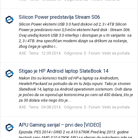
Silicon Power predstavlja Stream S06
Silicon Power eksterni USB 3.0 hard diskovi od 2, 3 i 4TB Silicon
Power je predstavio novi 3,5-inčni eksterni hard disk - Stream S06.
Ovaj uređaj koristi USB 3.0 interfejs i dostupan je u tri varijante: sa
2, 3 i 4TB. Ima specifičan moderni dizajn sa drškom za nošenje,
zbog čega je ujedno i...
AXE
Tema
12.09.2014.
Odgovora: 0
Forum:
Vesti sa portala
Stigao je HP Android laptop SlateBook 14
Nakon što su korisnici tražili od HP-a laptop sa Androidom,
Hewlett-Packard se potrudio da im tu želju ispuni. Tako je stvoren
SlateBook 14, laptop sa Android operativnim sistemom. Ovih dana
je počeo da se isporučuje korisnicima po ceni od 430 dolara, što je
za 30 dolara više nego što je...
AXE
Tema
04.08.2014.
Odgovora: 5
Forum:
Vesti sa portala
APU Gaming serijal – prvi deo [VIDEO]
Epizoda: PES 2014 i GRID 2 vs A10 6790K Pred kraj 2013. godine
testirali smo AMD A10 6790K APU sa idejom da pokažemo gde se