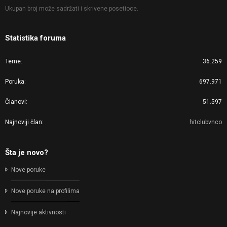
Ukupan broj može sadržati i skrivene posetioce.
Statistika foruma
Teme
36.259
Poruka
697.971
Članovi
51.597
Najnoviji član
hitclubvnco
Šta je novo?
Nove poruke
Nove poruke na profilima
Najnovije aktivnosti