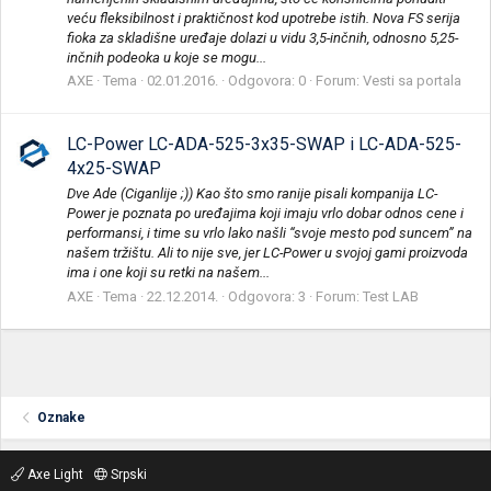
veću fleksibilnost i praktičnost kod upotrebe istih. Nova FS serija
fioka za skladišne uređaje dolazi u vidu 3,5-inčnih, odnosno 5,25-
inčnih podeoka u koje se mogu...
AXE
Tema
02.01.2016.
Odgovora: 0
Forum:
Vesti sa portala
LC-Power LC-ADA-525-3x35-SWAP i LC-ADA-525-
4x25-SWAP
Dve Ade (Ciganlije ;)) Kao što smo ranije pisali kompanija LC-
Power je poznata po uređajima koji imaju vrlo dobar odnos cene i
performansi, i time su vrlo lako našli “svoje mesto pod suncem” na
našem tržištu. Ali to nije sve, jer LC-Power u svojoj gami proizvoda
ima i one koji su retki na našem...
AXE
Tema
22.12.2014.
Odgovora: 3
Forum:
Test LAB
Oznake
Axe Light
Srpski