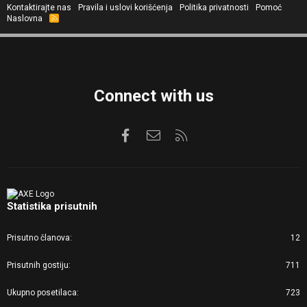
Kontaktirajte nas
Pravila i uslovi korišćenja
Politika privatnosti
Pomoć
Naslovna
R
S
S
Connect with us
Facebook
Kontaktirajte nas
RSS
Statistika prisutnih
Prisutno članova
12
Prisutnih gostiju
711
Ukupno posetilaca
723