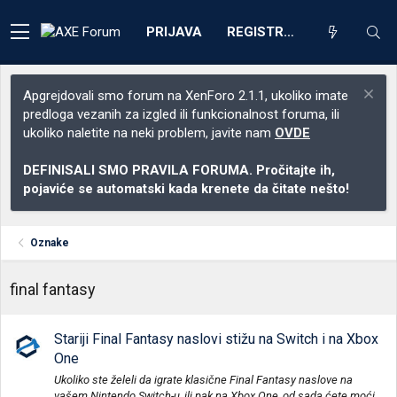
PRIJAVA
REGISTRACIJA
Apgrejdovali smo forum na XenForo 2.1.1, ukoliko imate
predloga vezanih za izgled ili funkcionalnost foruma, ili
ukoliko naletite na neki problem, javite nam
OVDE
DEFINISALI SMO PRAVILA FORUMA. Pročitajte ih,
pojaviće se automatski kada krenete da čitate nešto!
Oznake
final fantasy
Stariji Final Fantasy naslovi stižu na Switch i na Xbox
One
Ukoliko ste želeli da igrate klasične Final Fantasy naslove na
vašem Nintendo Switch-u, ili pak na Xbox One, od sada ćete moći