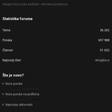
Ukupan broj može sadržati i skrivene posetioce.
Statistika foruma
Teme
36.262
Poruka
697.988
Članovi
51.652
Najnoviji član
okvipplace
Šta je novo?
Nove poruke
Nove poruke na profilima
Najnovije aktivnosti