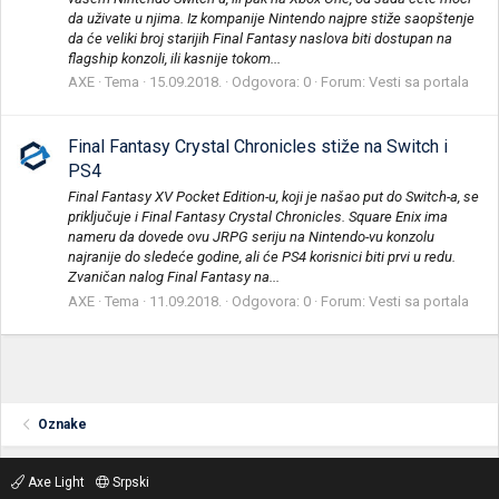
da uživate u njima. Iz kompanije Nintendo najpre stiže saopštenje
da će veliki broj starijih Final Fantasy naslova biti dostupan na
flagship konzoli, ili kasnije tokom...
AXE
Tema
15.09.2018.
Odgovora: 0
Forum:
Vesti sa portala
Final Fantasy Crystal Chronicles stiže na Switch i
PS4
Final Fantasy XV Pocket Edition-u, koji je našao put do Switch-a, se
priključuje i Final Fantasy Crystal Chronicles. Square Enix ima
nameru da dovede ovu JRPG seriju na Nintendo-vu konzolu
najranije do sledeće godine, ali će PS4 korisnici biti prvi u redu.
Zvaničan nalog Final Fantasy na...
AXE
Tema
11.09.2018.
Odgovora: 0
Forum:
Vesti sa portala
Oznake
Axe Light
Srpski