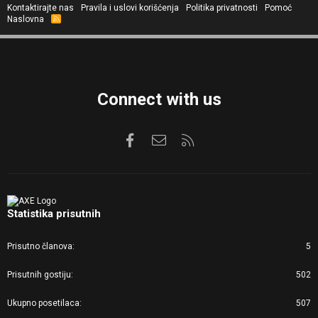
Kontaktirajte nas
Pravila i uslovi korišćenja
Politika privatnosti
Pomoć
Naslovna
R
S
S
Connect with us
Facebook
Kontaktirajte nas
RSS
Statistika prisutnih
Prisutno članova
5
Prisutnih gostiju
502
Ukupno posetilaca
507