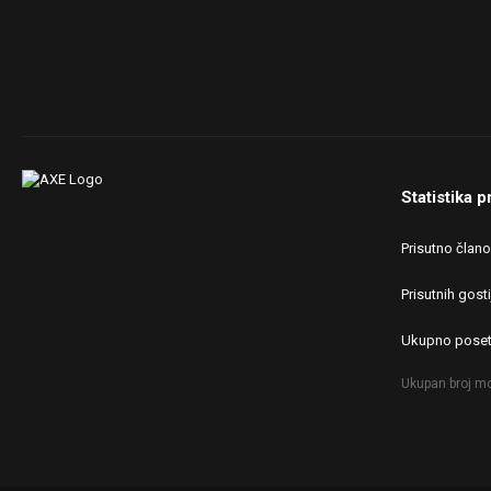
Statistika p
Prisutno član
Prisutnih gosti
Ukupno poset
Ukupan broj mo