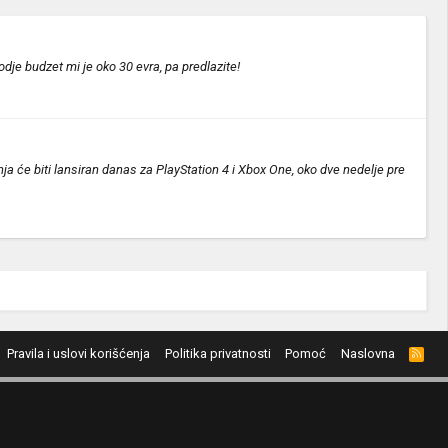
kodje budzet mi je oko 30 evra, pa predlazite!
ja će biti lansiran danas za PlayStation 4 i Xbox One, oko dve nedelje pre
Pravila i uslovi korišćenja
Politika privatnosti
Pomoć
Naslovna
R
S
S