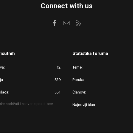
Connect with us
Facebook
Kontaktirajte nas
RSS
risutnih
Statistika foruma
ova
12
Teme
ju
539
Poruka
ilaca
551
Članovi
že sadržati i skrivene posetioce.
Najnoviji član