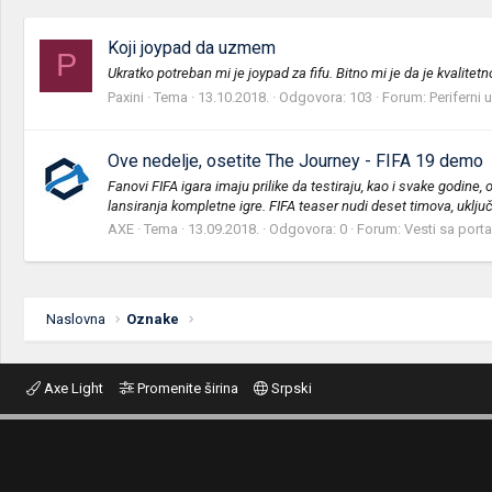
Koji joypad da uzmem
P
Ukratko potreban mi je joypad za fifu. Bitno mi je da je kvalitetn
Paxini
Tema
13.10.2018.
Odgovora: 103
Forum:
Periferni 
Ove nedelje, osetite The Journey - FIFA 19 demo
Fanovi FIFA igara imaju prilike da testiraju, kao i svake godin
lansiranja kompletne igre. FIFA teaser nudi deset timova, uključu
AXE
Tema
13.09.2018.
Odgovora: 0
Forum:
Vesti sa porta
Naslovna
Oznake
Axe Light
Promenite širina
Srpski