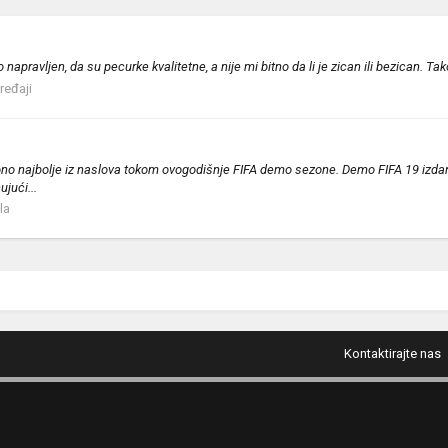
o napravljen, da su pecurke kvalitetne, a nije mi bitno da li je zican ili bezican. Ta
uređaji
e, ono najbolje iz naslova tokom ovogodišnje FIFA demo sezone. Demo FIFA 19 izdan
jući...
la
Kontaktirajte nas