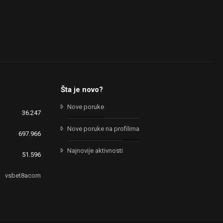
Šta je novo?
Nove poruke
36.247
Nove poruke na profilima
697.966
Najnovije aktivnosti
51.596
vsbet8acom