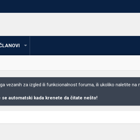
ČLANOVI
 vezanih za izgled ili funkcionalnost foruma, ili ukoliko naletite na
se automatski kada krenete da čitate nešto!