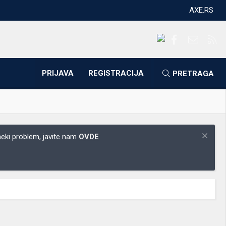
AXE.RS
Facebook
Kontakti
RS
PRIJAVA
REGISTRACIJA
PRETRAGA
 neki problem, javite nam
OVDE