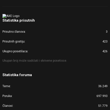
Statistika prisutnih
Prisutno članova
3
Prisutnih gostiju
423
Ukupno posetilaca
426
Ukupan broj može sadržati i skrivene posetioce.
Statistika foruma
Teme
36.249
Poruka
697.993
Članovi
51.779