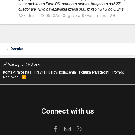
sa osmobitnom Fast IPS matricom rasprostranjenom duž 27“
dijagonale. Nivo osvežavanja iznosi 300Hz kao i GTG od 0.3ms...
AXE
Tema
13.05.2025.
Odgovora: 0
Forum:
Test LAB
Oznake
Axe Light
Srpski
Kontaktirajte nas
Pravila i uslovi korišćenja
Politika privatnosti
Pomoć
Naslovna
R
S
S
Connect with us
Facebook
Kontaktirajte nas
RSS