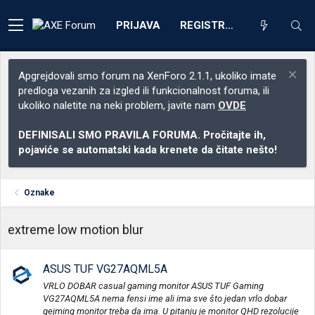
PRIJAVA
REGISTRACIJA
Apgrejdovali smo forum na XenForo 2.1.1, ukoliko imate
predloga vezanih za izgled ili funkcionalnost foruma, ili
ukoliko naletite na neki problem, javite nam
OVDE
DEFINISALI SMO PRAVILA FORUMA. Pročitajte ih,
pojaviće se automatski kada krenete da čitate nešto!
Oznake
extreme low motion blur
ASUS TUF VG27AQML5A
VRLO DOBAR casual gaming monitor ASUS TUF Gaming
VG27AQML5A nema fensi ime ali ima sve što jedan vrlo dobar
gejming monitor treba da ima. U pitanju je monitor QHD rezolucije