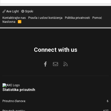
Axe Light
Srpski
Kontaktirajte nas
Pravila i uslovi korišćenja
Politika privatnosti
Pomoć
Naslovna
R
S
S
Connect with us
Facebook
Kontaktirajte nas
RSS
Statistika prisutnih
Prisutno članova
6