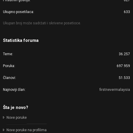
Prisutnih gostiju
627
Ukupno posetilaca
633
Ukupan broj može sadržati i skrivene posetioce.
Statistika foruma
Teme
36.257
Poruka
697.959
Članovi
51.533
Najnoviji član
firstnevermalaysia
Šta je novo?
Nove poruke
Nove poruke na profilima