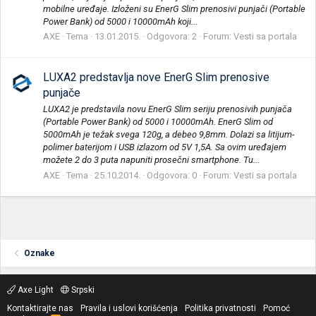
mobilne uređaje. Izloženi su EnerG Slim prenosivi punjači (Portable
Power Bank) od 5000 i 10000mAh koji...
AXE
Tema
13.01.2015.
Odgovora: 2
Forum:
Vesti sa portala
LUXA2 predstavlja nove EnerG Slim prenosive
punjače
LUXA2 je predstavila novu EnerG Slim seriju prenosivih punjača
(Portable Power Bank) od 5000 i 10000mAh. EnerG Slim od
5000mAh je težak svega 120g, a debeo 9,8mm. Dolazi sa litijum-
polimer baterijom i USB izlazom od 5V 1,5A. Sa ovim uređajem
možete 2 do 3 puta napuniti prosečni smartphone. Tu...
AXE
Tema
25.10.2014.
Odgovora: 0
Forum:
Vesti sa portala
Oznake
Axe Light
Srpski
Kontaktirajte nas
Pravila i uslovi korišćenja
Politika privatnosti
Pomoć