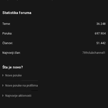
Statistika foruma
Teme
36.248
Poruka
697.904
Članovi
51.442
Najnoviji član
789clubchannel1
Šta je novo?
Nove poruke
Nove poruke na profilima
Najnovije aktivnosti