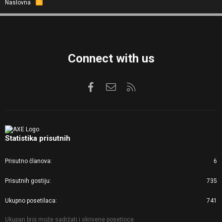
Naslovna
R
S
S
Connect with us
Facebook
Kontaktirajte nas
RSS
Statistika prisutnih
Prisutno članova
6
Prisutnih gostiju
735
Ukupno posetilaca
741
Ukupan broj može sadržati i skrivene posetioce.