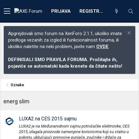
PRIJAVA
REGISTRACIJA
Apgrejdovali smo forum na XenForo 2.1.1, ukoliko imate
predloga vezanih za izgled ili funkcionalnost foruma, ili
ukoliko naletite na neki problem, javite nam
OVDE
DEFINISALI SMO PRAVILA FORUMA. Pročitajte ih,
pojaviće se automatski kada krenete da čitate nešto!
Oznake
energ slim
LUXA2 na CES 2015 sajmu
LUXA2 je na Međunarodnom sajmu potrošačke elektronike, CES
2015, izlagala proizvode namenjene korisnicima koji su stalno u
pokretu, uključujući prenosive punjače, zvučnike i držače za