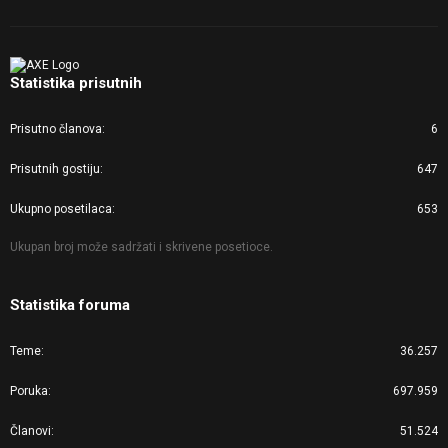
Statistika prisutnih
Prisutno članova
6
Prisutnih gostiju
647
Ukupno posetilaca
653
Ukupan broj može sadržati i skrivene posetioce.
Statistika foruma
Teme
36.257
Poruka
697.959
Članovi
51.524