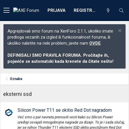
PRIJAVA
REGISTRACIJA
Apgrejdovali smo forum na XenForo 2.1.1, ukoliko imate
predloga vezanih za izgled ili funkcionalnost foruma, ili
ukoliko naletite na neki problem, javite nam
OVDE
DEFINISALI SMO PRAVILA FORUMA. Pročitajte ih,
pojaviće se automatski kada krenete da čitate nešto!
Oznake
eksterni ssd
Silicon Power T11 se okitio Red Dot nagradom
Već smo u par navrata prenosili vesti kako su Silicon Power
uređaji osvajali mnogobrojne nagrade za dizajn. To je i sada slučaj,
jer se njihov Thunder T11 eksterni SSD okitio prestižnom Red Dot