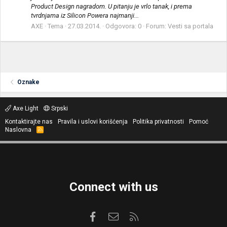
Product Design nagradom. U pitanju je vrlo tanak, i prema
tvrdnjama iz Silicon Powera najmanji...
AXE
Tema
27.03.2014.
Odgovora: 0
Forum:
Vesti sa portala
Oznake
Axe Light
Srpski
Kontaktirajte nas
Pravila i uslovi korišćenja
Politika privatnosti
Pomoć
Naslovna
R
S
S
Connect with us
Facebook
Kontaktirajte nas
RSS