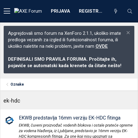
PRIJAVA
REGISTRACIJA
Apgrejdovali smo forum na XenForo 2.1.1, ukoliko imate
predloga vezanih za izgled ili funkcionalnost foruma, ili
ukoliko naletite na neki problem, javite nam
OVDE
DEFINISALI SMO PRAVILA FORUMA. Pročitajte ih,
pojaviće se automatski kada krenete da čitate nešto!
Oznake
ek-hdc
EKWB predstavlja 16mm verziju EK-HDC fitinga
EKWB, čuveni proizvođač vodenih blokova i ostale prateće opreme
za vodena hlađenja, iz Ljubljane, predstavio je 16mm verziju EK-
HDC kompresionih fitinga. Za one koji nisu upoznati sa