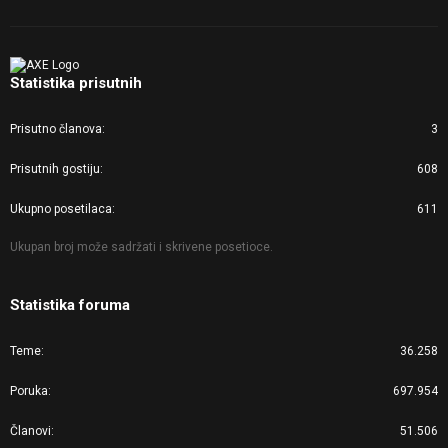
Statistika prisutnih
Prisutno članova
3
Prisutnih gostiju
608
Ukupno posetilaca
611
Ukupan broj može sadržati i skrivene posetioce.
Statistika foruma
Teme
36.258
Poruka
697.954
Članovi
51.506