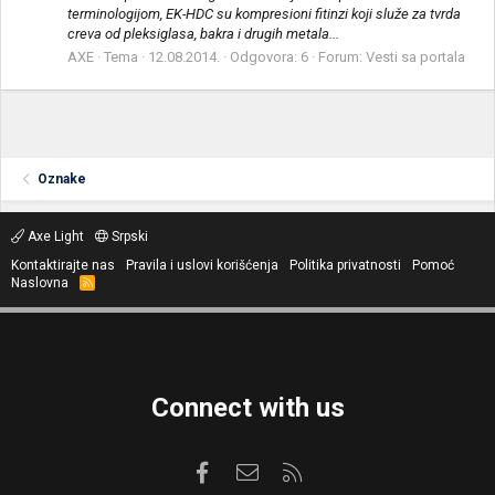
terminologijom, EK-HDC su kompresioni fitinzi koji služe za tvrda
creva od pleksiglasa, bakra i drugih metala...
AXE
Tema
12.08.2014.
Odgovora: 6
Forum:
Vesti sa portala
Oznake
Axe Light
Srpski
Kontaktirajte nas
Pravila i uslovi korišćenja
Politika privatnosti
Pomoć
Naslovna
R
S
S
Connect with us
Facebook
Kontaktirajte nas
RSS