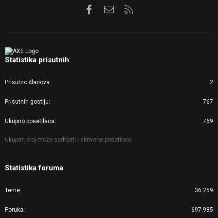
Facebook
Kontaktirajte nas
RSS
Statistika prisutnih
Prisutno članova
2
Prisutnih gostiju
767
Ukupno posetilaca
769
Ukupan broj može sadržati i skrivene posetioce.
Statistika foruma
Teme
36.259
Poruka
697.985