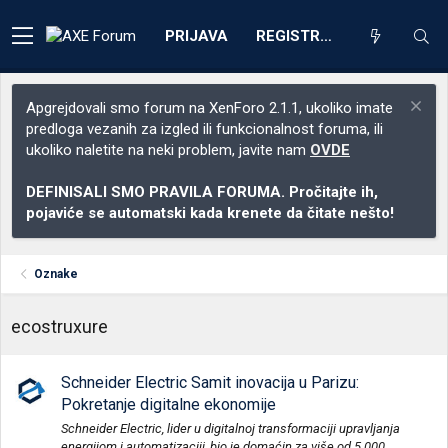
PRIJAVA
REGISTRACIJA
Apgrejdovali smo forum na XenForo 2.1.1, ukoliko imate
predloga vezanih za izgled ili funkcionalnost foruma, ili
ukoliko naletite na neki problem, javite nam
OVDE
DEFINISALI SMO PRAVILA FORUMA. Pročitajte ih,
pojaviće se automatski kada krenete da čitate nešto!
Oznake
ecostruxure
Schneider Electric Samit inovacija u Parizu:
Pokretanje digitalne ekonomije
Schneider Electric, lider u digitalnoj transformaciji upravljanja
energijom i automatizaciji, bio je domaćin za više od 5.000