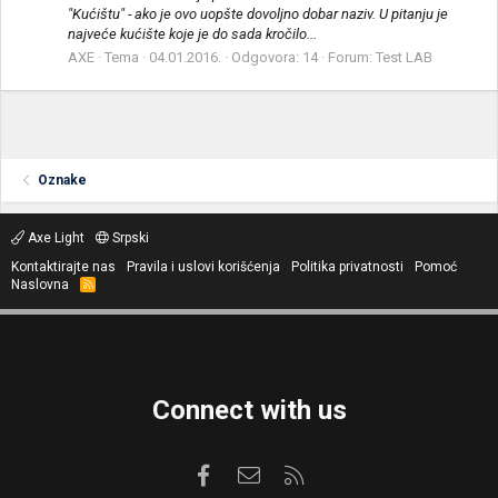
"Kućištu" - ako je ovo uopšte dovoljno dobar naziv. U pitanju je
najveće kućište koje je do sada kročilo...
AXE
Tema
04.01.2016.
Odgovora: 14
Forum:
Test LAB
Oznake
Axe Light
Srpski
Kontaktirajte nas
Pravila i uslovi korišćenja
Politika privatnosti
Pomoć
Naslovna
R
S
S
Connect with us
Facebook
Kontaktirajte nas
RSS