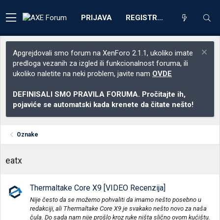
PRIJAVA
REGISTRACIJA
Apgrejdovali smo forum na XenForo 2.1.1, ukoliko imate
predloga vezanih za izgled ili funkcionalnost foruma, ili
ukoliko naletite na neki problem, javite nam
OVDE
DEFINISALI SMO PRAVILA FORUMA. Pročitajte ih,
pojaviće se automatski kada krenete da čitate nešto!
Oznake
eatx
Thermaltake Core X9 [VIDEO Recenzija]
Nije često da se možemo pohvaliti da imamo nešto posebno u
redakciji, ali Thermaltake Core X9 je svakako nešto novo za naša
čula. Do sada nam nije prošlo kroz ruke ništa slično ovom kućištu.