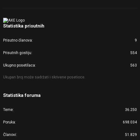
Statistika prisutnih
Prisutno članova
9
Prisutnih gostiju
554
Ukupno posetilaca
563
Ukupan broj može sadržati i skrivene posetioce.
Statistika foruma
Teme
36.250
Poruka
698.034
Članovi
51.829