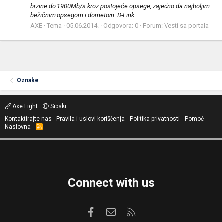
brzine do 1900Mb/s kroz postojeće opsege, zajedno da najboljim
bežičnim opsegom i dometom. D-Link...
AXE
Tema
05.06.2014.
Odgovora: 0
Forum:
Vesti sa portala
Oznake
Axe Light
Srpski
Kontaktirajte nas
Pravila i uslovi korišćenja
Politika privatnosti
Pomoć
Naslovna
R
S
S
Connect with us
Facebook
Kontaktirajte nas
RSS