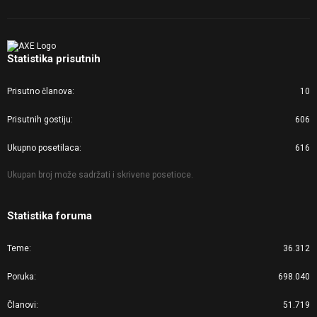
Statistika prisutnih
Prisutno članova
10
Prisutnih gostiju
606
Ukupno posetilaca
616
Ukupan broj može sadržati i skrivene posetioce.
Statistika foruma
Teme
36.312
Poruka
698.040
Članovi
51.719