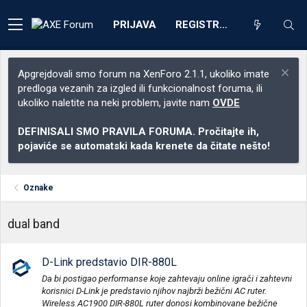
PRIJAVA
REGISTRACIJA
Apgrejdovali smo forum na XenForo 2.1.1, ukoliko imate
predloga vezanih za izgled ili funkcionalnost foruma, ili
ukoliko naletite na neki problem, javite nam
OVDE
DEFINISALI SMO PRAVILA FORUMA. Pročitajte ih,
pojaviće se automatski kada krenete da čitate nešto!
Oznake
dual band
D-Link predstavio DIR-880L
Da bi postigao performanse koje zahtevaju online igrači i zahtevni
korisnici D-Link je predstavio njihov najbrži bežični AC ruter.
Wireless AC1900 DIR-880L ruter donosi kombinovane bežične