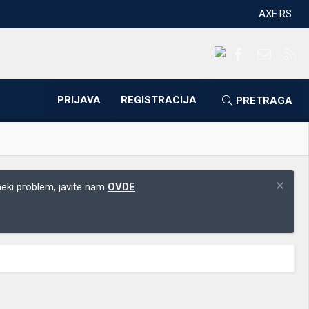
AXE.RS
Facebook
Kontakti
RS
PRIJAVA
REGISTRACIJA
PRETRAGA
 neki problem, javite nam
OVDE