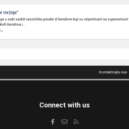
r mržnje"
ja u sebi sadrži rasističke poruke ili bendove koji su orijentisani na superiornos
kvih bendova i...
la
Kontaktirajte nas
Connect with us
Facebook
Kontaktirajte nas
RSS