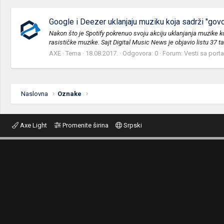
Google i Deezer uklanjaju muziku koja sadrži "govo
Nakon što je Spotify pokrenuo svoju akciju uklanjanja muzike ko
rasističke muzike. Sajt Digital Music News je objavio listu 37 ta
AXE
Tema
18.08.2017.
Odgovora: 0
Forum:
Vesti sa porta
Naslovna
Oznake
Axe Light
Promenite širina
Srpski