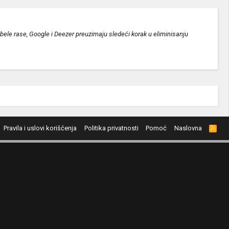
t bele rase, Google i Deezer preuzimaju sledeći korak u eliminisanju
Pravila i uslovi korišćenja
Politika privatnosti
Pomoć
Naslovna
R
S
S