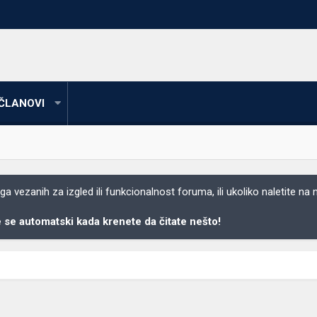
ČLANOVI
 vezanih za izgled ili funkcionalnost foruma, ili ukoliko naletite na
se automatski kada krenete da čitate nešto!