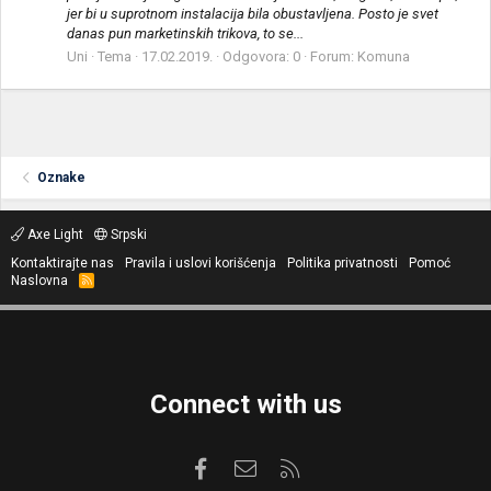
jer bi u suprotnom instalacija bila obustavljena. Posto je svet
danas pun marketinskih trikova, to se...
Uni
Tema
17.02.2019.
Odgovora: 0
Forum:
Komuna
Oznake
Axe Light
Srpski
Kontaktirajte nas
Pravila i uslovi korišćenja
Politika privatnosti
Pomoć
Naslovna
R
S
S
Connect with us
Facebook
Kontaktirajte nas
RSS