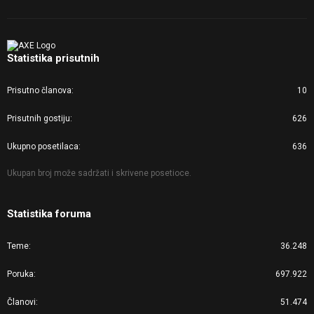
Statistika prisutnih
Prisutno članova
10
Prisutnih gostiju
626
Ukupno posetilaca
636
Ukupan broj može sadržati i skrivene posetioce.
Statistika foruma
Teme
36.248
Poruka
697.922
Članovi
51.474