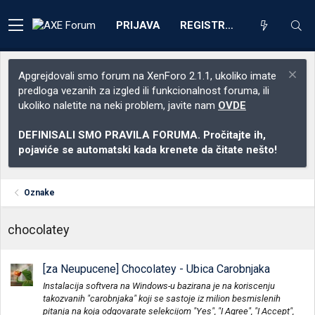
PRIJAVA
REGISTRACIJA
Apgrejdovali smo forum na XenForo 2.1.1, ukoliko imate
predloga vezanih za izgled ili funkcionalnost foruma, ili
ukoliko naletite na neki problem, javite nam
OVDE
DEFINISALI SMO PRAVILA FORUMA. Pročitajte ih,
pojaviće se automatski kada krenete da čitate nešto!
Oznake
chocolatey
[za Neupucene] Chocolatey - Ubica Carobnjaka
Instalacija softvera na Windows-u bazirana je na koriscenju
takozvanih "carobnjaka" koji se sastoje iz milion besmislenih
pitanja na koja odgovarate selekcijom "Yes", "I Agree", "I Accept",