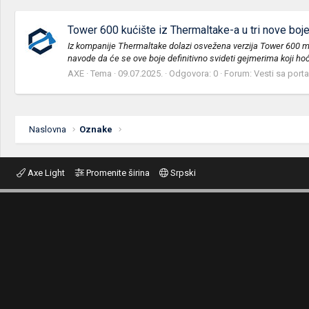
Tower 600 kućište iz Thermaltake-a u tri nove boj
Iz kompanije Thermaltake dolazi osvežena verzija Tower 600 mi
navode da će se ove boje definitivno svideti gejmerima koji hoć
AXE
Tema
09.07.2025.
Odgovora: 0
Forum:
Vesti sa porta
Naslovna
Oznake
Axe Light
Promenite širina
Srpski