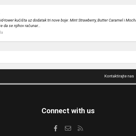
e
d-tower kućišta uz dodatak tri nove boje: Mint Strawberry, Butter Caramel i Moch
e da se njihov računar...
la
Kontaktirajte nas
Connect with us
Facebook
Kontaktirajte nas
RSS