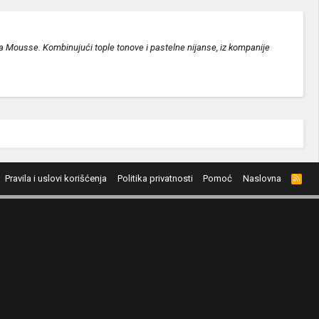
a Mousse. Kombinujući tople tonove i pastelne nijanse, iz kompanije
Pravila i uslovi korišćenja
Politika privatnosti
Pomoć
Naslovna
R
S
S