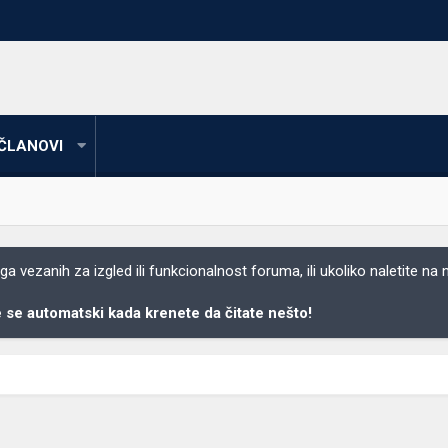
ČLANOVI
 vezanih za izgled ili funkcionalnost foruma, ili ukoliko naletite na
se automatski kada krenete da čitate nešto!