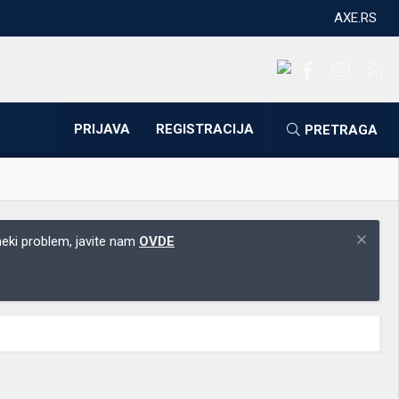
AXE.RS
Facebook
Kontakti
RS
PRIJAVA
REGISTRACIJA
PRETRAGA
 neki problem, javite nam
OVDE