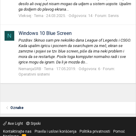
desilo ali ovaj put nisam mogao da udjem u sistem uopste. Upalim
ga dodjem do plavog ekrana...
Vleksej
Tema
24.03.2025.
Odgovora: 14
Forum:
Servis
Windows 10 Blue Screen
N
Pozdrav. Skinuo sam pre nekoliko dana League of Legends i CSGO.
Kada upalim igricu i pocnem da searchujem za meč, ekran se
zamrzne i pojavi se tzv. blue screen, piše da ima neki problem i
mora da se restartuje. Posle toga kompjuter normalno radi i sve
igrice mogu da igram. Da li je mozda do...
NemanjaSRB
Tema
17.05.2019.
Odgovora: 6
Forum:
Operativni sistemi
Oznake
Axe Light
Srpski
Kontaktirajte nas
Pravila i uslovi korišćenja
Politika privatnosti
Pomoć
R