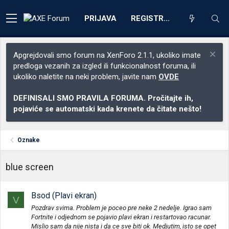
PRIJAVA
REGISTRACIJA
Apgrejdovali smo forum na XenForo 2.1.1, ukoliko imate
predloga vezanih za izgled ili funkcionalnost foruma, ili
ukoliko naletite na neki problem, javite nam
OVDE
DEFINISALI SMO PRAVILA FORUMA. Pročitajte ih,
pojaviće se automatski kada krenete da čitate nešto!
Oznake
blue screen
Bsod (Plavi ekran)
V
Pozdrav svima. Problem je poceo pre neke 2 nedelje. Igrao sam
Fortnite i odjednom se pojavio plavi ekran i restartovao racunar.
Mislio sam da nije nista i da ce sve biti ok. Medjutim, isto se opet