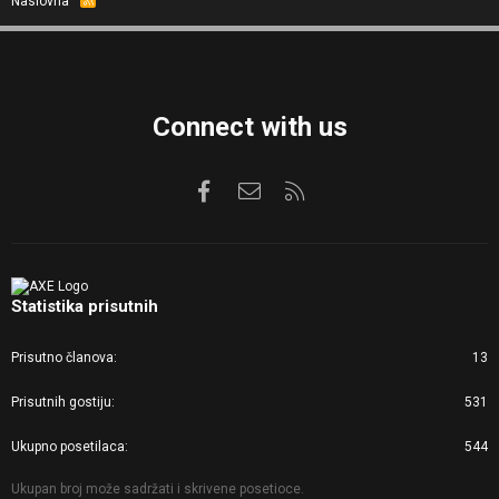
Naslovna
S
S
Connect with us
Facebook
Kontaktirajte nas
RSS
Statistika prisutnih
Prisutno članova
13
Prisutnih gostiju
531
Ukupno posetilaca
544
Ukupan broj može sadržati i skrivene posetioce.