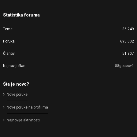
Statistika foruma
Teme
36.249
Poruka
698.002
Članovi
51.807
Najnoviji član
88goceov1
Šta je novo?
Nove poruke
Nove poruke na profilima
Najnovije aktivnosti