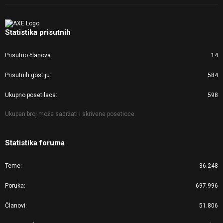
Statistika prisutnih
Prisutno članova
14
Prisutnih gostiju
584
Ukupno posetilaca
598
Ukupan broj može sadržati i skrivene posetioce.
Statistika foruma
Teme
36.248
Poruka
697.996
Članovi
51.806