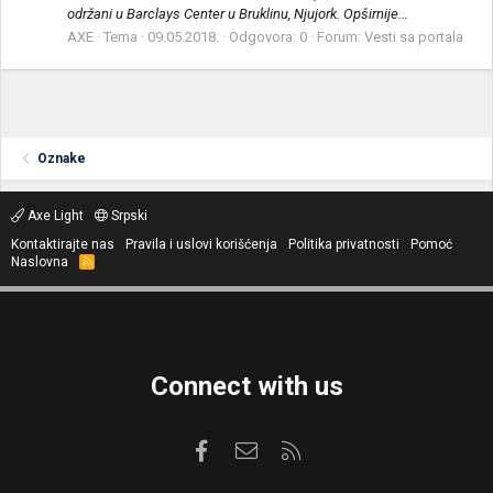
održani u Barclays Center u Bruklinu, Njujork. Opširnije...
AXE
Tema
09.05.2018.
Odgovora: 0
Forum:
Vesti sa portala
Oznake
Axe Light
Srpski
Kontaktirajte nas
Pravila i uslovi korišćenja
Politika privatnosti
Pomoć
Naslovna
R
S
S
Connect with us
Facebook
Kontaktirajte nas
RSS