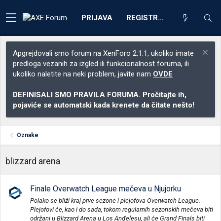
PRIJAVA
REGISTRACIJA
Apgrejdovali smo forum na XenForo 2.1.1, ukoliko imate
predloga vezanih za izgled ili funkcionalnost foruma, ili
ukoliko naletite na neki problem, javite nam
OVDE
DEFINISALI SMO PRAVILA FORUMA. Pročitajte ih,
pojaviće se automatski kada krenete da čitate nešto!
Oznake
blizzard arena
Finale Overwatch League mečeva u Njujorku
Polako se bliži kraj prve sezone i plejofova Overwatch League.
Plejofovi će, kao i do sada, tokom regularnih sezonskih mečeva biti
održani u Blizzard Arena u Los Anđelesu, ali će Grand Finals biti