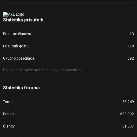
Statistika prisutnih
Prisutno članova
13
Prisutnih gostiju
579
Ukupno posetilaca
592
Ukupan broj može sadržati i skrivene posetioce.
Statistika foruma
Teme
36.249
Poruka
698.002
Članovi
51.807