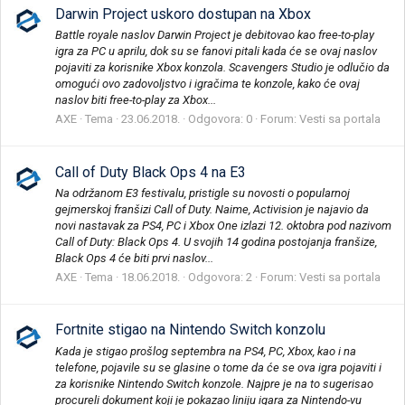
Darwin Project uskoro dostupan na Xbox
Battle royale naslov Darwin Project je debitovao kao free-to-play
igra za PC u aprilu, dok su se fanovi pitali kada će se ovaj naslov
pojaviti za korisnike Xbox konzola. Scavengers Studio je odlučio da
omogući ovo zadovoljstvo i igračima te konzole, kako će ovaj
naslov biti free-to-play za Xbox...
AXE
Tema
23.06.2018.
Odgovora: 0
Forum:
Vesti sa portala
Call of Duty Black Ops 4 na E3
Na održanom E3 festivalu, pristigle su novosti o popularnoj
gejmerskoj franšizi Call of Duty. Naime, Activision je najavio da
novi nastavak za PS4, PC i Xbox One izlazi 12. oktobra pod nazivom
Call of Duty: Black Ops 4. U svojih 14 godina postojanja franšize,
Black Ops 4 će biti prvi naslov...
AXE
Tema
18.06.2018.
Odgovora: 2
Forum:
Vesti sa portala
Fortnite stigao na Nintendo Switch konzolu
Kada je stigao prošlog septembra na PS4, PC, Xbox, kao i na
telefone, pojavile su se glasine o tome da će se ova igra pojaviti i
za korisnike Nintendo Switch konzole. Najpre je na to sugerisao
procureli dokument koji je pokazao liniju igara za Nintendo-vu