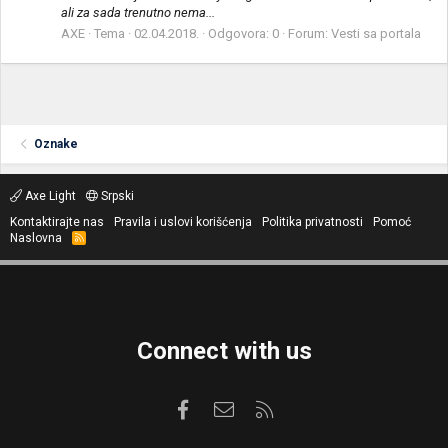
ali za sada trenutno nema...
AXE
Tema
02.04.2018.
Odgovora: 0
Forum:
Vesti sa portala
Oznake
Axe Light
Srpski
Kontaktirajte nas
Pravila i uslovi korišćenja
Politika privatnosti
Pomoć
Naslovna
R
S
S
Connect with us
Facebook
Kontaktirajte nas
RSS