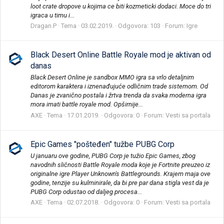
loot crate dropove u kojima ce biti kozmeticki dodaci. Moce do tri
igraca u timu i...
Dragan.P
Tema
03.02.2019.
Odgovora: 103
Forum:
Igre
Black Desert Online Battle Royale mod je aktivan od
danas
Black Desert Online je sandbox MMO igra sa vrlo detaljnim
editorom karaktera i iznenađujuće odličnim trade sistemom. Od
Danas je zvanično postala i žrtva trenda da svaka moderna igra
mora imati battle royale mod. Opširnije...
AXE
Tema
17.01.2019.
Odgovora: 0
Forum:
Vesti sa portala
Epic Games "pošteđen" tužbe PUBG Corp
U januaru ove godine, PUBG Corp je tužio Epic Games, zbog
navodnih sličnosti Battle Royale moda koje je Fortnite preuzeo iz
originalne igre Player Unknown's Battlegrounds. Krajem maja ove
godine, tenzije su kulminirale, da bi pre par dana stigla vest da je
PUBG Corp odustao od daljeg procesa...
AXE
Tema
02.07.2018.
Odgovora: 0
Forum:
Vesti sa portala