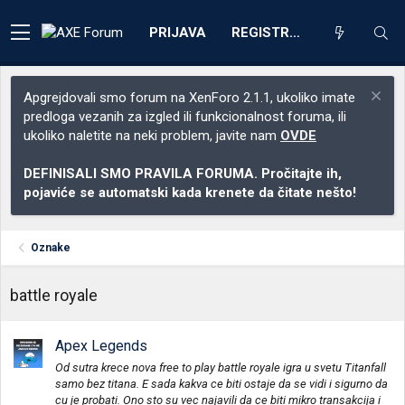
PRIJAVA
REGISTRACIJA
Apgrejdovali smo forum na XenForo 2.1.1, ukoliko imate
predloga vezanih za izgled ili funkcionalnost foruma, ili
ukoliko naletite na neki problem, javite nam
OVDE
DEFINISALI SMO PRAVILA FORUMA. Pročitajte ih,
pojaviće se automatski kada krenete da čitate nešto!
Oznake
battle royale
Apex Legends
Od sutra krece nova free to play battle royale igra u svetu Titanfall
samo bez titana. E sada kakva ce biti ostaje da se vidi i sigurno da
cu je probati. Ono sto su vec najavili da ce biti mikro transakcija i