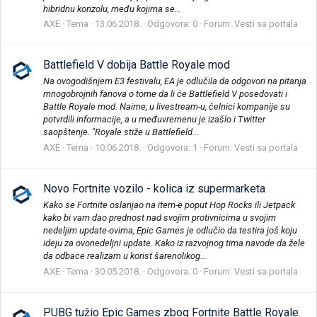
hibridnu konzolu, među kojima se...
AXE
Tema
13.06.2018.
Odgovora: 0
Forum:
Vesti sa portala
Battlefield V dobija Battle Royale mod
Na ovogodišnjem E3 festivalu, EA je odlučila da odgovori na pitanja
mnogobrojnih fanova o tome da li će Battlefield V posedovati i
Battle Royale mod. Naime, u livestream-u, čelnici kompanije su
potvrdili informacije, a u međuvremenu je izašlo i Twitter
saopštenje. "Royale stiže u Battlefield...
AXE
Tema
10.06.2018.
Odgovora: 1
Forum:
Vesti sa portala
Novo Fortnite vozilo - kolica iz supermarketa
Kako se Fortnite oslanjao na item-e poput Hop Rocks ili Jetpack
kako bi vam dao prednost nad svojim protivnicima u svojim
nedeljim update-ovima, Epic Games je odlučio da testira još koju
ideju za ovonedeljni update. Kako iz razvojnog tima navode da žele
da odbace realizam u korist šarenolikog...
AXE
Tema
30.05.2018.
Odgovora: 0
Forum:
Vesti sa portala
PUBG tužio Epic Games zbog Fortnite Battle Royale