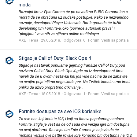
moda
Razvojni tim iz Epic Games će po navodima PUBG Corporation-a
morati da se obračuna uz sudske postupke. Kako se nezvanično
saznaje, developeri Player Unknown's Battlegrounds će tužiti
developing tim Fortnite-a, oko "povrede autorskih prava" i
"plagijata" vezanih za njihovu online multiplayer...
AXE
Tema
29.05.2018.
Odgovora: 0
Forum:
Vesti sa portala
Stigao je Call of Duty: Black Ops 4
Stigao je nastavak popularne gejming franšize Call of Duty, pod
nazivom Call of Duty: Black Ops 4 gde su iz development tima
naveli da će u ovom nastavku biti još više načina da se zabavite
sa svojim prijateljima nego ikada pre. Na Twitch kanalu smo imali
priliku da uživo propratimo otkrivanje...
AXE
Tema
18.05.2018.
Odgovora: 1
Forum:
Vesti sa portala
Fortnite dostupan za sve iOS korisnike
Za sve one koji koriste iOS, i koji su fanovi popularnog naslova
Fortnite, stigla je vest da će od sada ova verzija igre biti dostupna
na ovoj platformi. Razvojni tim Epic Games je najavio da će
mobilna verzija ove battle royale igre konačno biti dostupna na iOS,