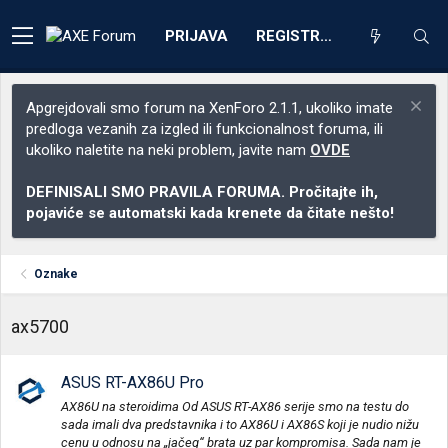
PRIJAVA
REGISTRACIJA
Apgrejdovali smo forum na XenForo 2.1.1, ukoliko imate
predloga vezanih za izgled ili funkcionalnost foruma, ili
ukoliko naletite na neki problem, javite nam
OVDE
DEFINISALI SMO PRAVILA FORUMA. Pročitajte ih,
pojaviće se automatski kada krenete da čitate nešto!
Oznake
ax5700
ASUS RT-AX86U Pro
AX86U na steroidima Od ASUS RT-AX86 serije smo na testu do
sada imali dva predstavnika i to AX86U i AX86S koji je nudio nižu
cenu u odnosu na „jačeg“ brata uz par kompromisa. Sada nam je