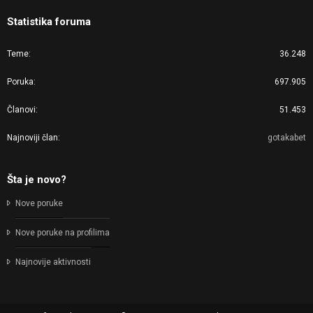
Statistika foruma
Teme
36.248
Poruka
697.905
Članovi
51.453
Najnoviji član
gotakabet
Šta je novo?
Nove poruke
Nove poruke na profilima
Najnovije aktivnosti