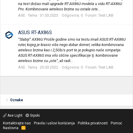
na test došao mali upgrade RT-AX86U modela u vidu RT-AX86U
Pro. Kombinovane wireless brzine su ostale iste...
AXE
Tema
31.03.2023.
Odgovora: 0
Forum:
Test LAB
ASUS RT-AX86S
“Slabiji” AX86U Prošle godine smo na testu imali ASUS RT-AX86U
ruter, kojeg je krasio više nego dobar domet, velika kombinovana
wireless brzina kao i 2,5Gb/s port te je pokupio naše simpatije.
ASUS RT-AX86S ima vrlo slične specifikacije tj. kombinovane
wireless brzine su „iste“, ali radi...
AXE
Tema
20.03.2022.
Odgovora: 0
Forum:
Test LAB
Oznake
Axe Light
Srpski
Kontaktirajte nas
Pravila i uslovi korišćenja
Politika privatnosti
Pomoć
Naslovna
R
S