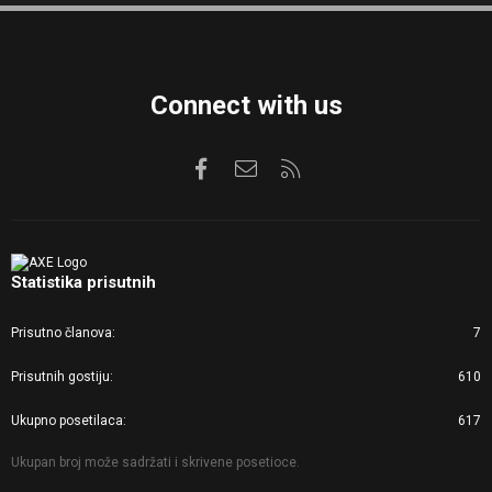
S
Connect with us
Facebook
Kontaktirajte nas
RSS
Statistika prisutnih
Prisutno članova
7
Prisutnih gostiju
610
Ukupno posetilaca
617
Ukupan broj može sadržati i skrivene posetioce.