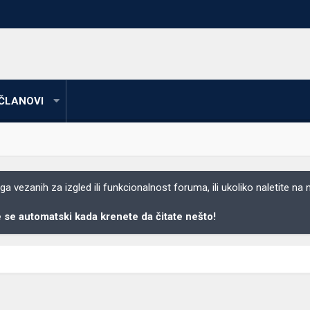
ČLANOVI
 vezanih za izgled ili funkcionalnost foruma, ili ukoliko naletite na
se automatski kada krenete da čitate nešto!