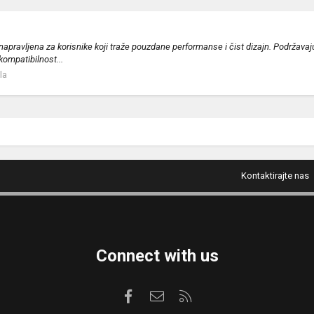
 napravljena za korisnike koji traže pouzdane performanse i čist dizajn. Podržav
kompatibilnost...
la
Kontaktirajte nas
Connect with us
Facebook
Kontaktirajte nas
RSS