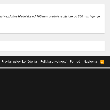
ajući vazdušne hladnjake od 165 mm, prednje radijatore od 360 mm i gornje
Pravila i uslovi korišćenja
Politika privatnosti
Pomoć
Naslovna
R
S
S