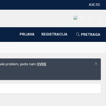
AXE.RS
Facebook
Kontakti
RS
PRIJAVA
REGISTRACIJA
PRETRAGA
 neki problem, javite nam
OVDE