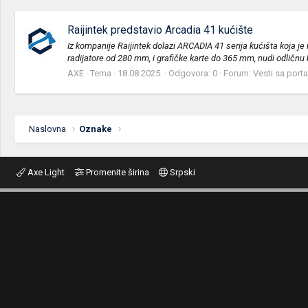
Raijintek predstavio Arcadia 41 kućište
Iz kompanije Raijintek dolazi ARCADIA 41 serija kućišta koja je
radijatore od 280 mm, i grafičke karte do 365 mm, nudi odličnu 
AXE
Tema
18.08.2025.
Odgovora: 0
Forum:
Vesti sa porta
Naslovna
Oznake
Axe Light
Promenite širina
Srpski