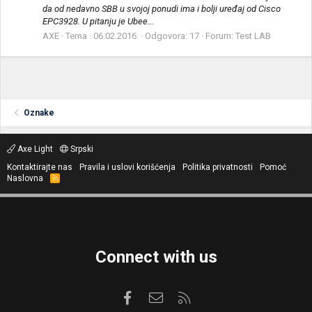
da od nedavno SBB u svojoj ponudi ima i bolji uređaj od Cisco
EPC3928. U pitanju je Ubee...
AXE
Tema
06.02.2016.
Odgovora: 17
Forum:
Test LAB
Oznake
Axe Light
Srpski
Kontaktirajte nas
Pravila i uslovi korišćenja
Politika privatnosti
Pomoć
Naslovna
R
S
S
Connect with us
Facebook
Kontaktirajte nas
RSS