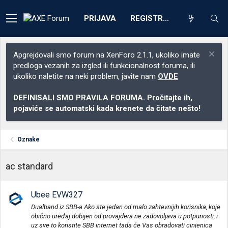
PRIJAVA
REGISTRACIJA
Apgrejdovali smo forum na XenForo 2.1.1, ukoliko imate
predloga vezanih za izgled ili funkcionalnost foruma, ili
ukoliko naletite na neki problem, javite nam
OVDE
DEFINISALI SMO PRAVILA FORUMA. Pročitajte ih,
pojaviće se automatski kada krenete da čitate nešto!
Oznake
ac standard
Ubee EVW327
Dualband iz SBB-a Ako ste jedan od malo zahtevnijih korisnika, koje
obično uređaj dobijen od provajdera ne zadovoljava u potpunosti, i
uz sve to koristite SBB internet tada će Vas obradovati cinjenica