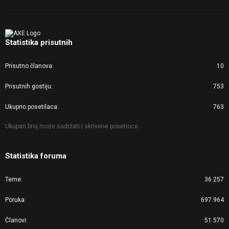
Statistika prisutnih
Prisutno članova
10
Prisutnih gostiju
753
Ukupno posetilaca
763
Ukupan broj može sadržati i skrivene posetioce.
Statistika foruma
Teme
36.257
Poruka
697.964
Članovi
51.570