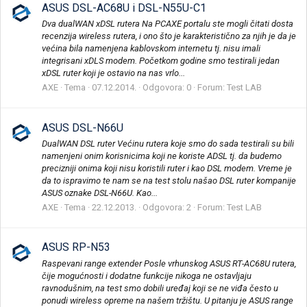
ASUS DSL-AC68U i DSL-N55U-C1
Dva dualWAN xDSL rutera Na PCAXE portalu ste mogli čitati dosta
recenzija wireless rutera, i ono što je karakteristično za njih je da je
većina bila namenjena kablovskom internetu tj. nisu imali
integrisani xDLS modem. Početkom godine smo testirali jedan
xDSL ruter koji je ostavio na nas vrlo...
AXE
Tema
07.12.2014.
Odgovora: 0
Forum:
Test LAB
ASUS DSL-N66U
DualWAN DSL ruter Većinu rutera koje smo do sada testirali su bili
namenjeni onim korisnicima koji ne koriste ADSL tj. da budemo
precizniji onima koji nisu koristili ruter i kao DSL modem. Vreme je
da to ispravimo te nam se na test stolu našao DSL ruter kompanije
ASUS oznake DSL-N66U. Kao...
AXE
Tema
22.12.2013.
Odgovora: 2
Forum:
Test LAB
ASUS RP-N53
Raspevani range extender Posle vrhunskog ASUS RT-AC68U rutera,
čije mogućnosti i dodatne funkcije nikoga ne ostavljaju
ravnodušnim, na test smo dobili uređaj koji se ne viđa često u
ponudi wireless opreme na našem tržištu. U pitanju je ASUS range