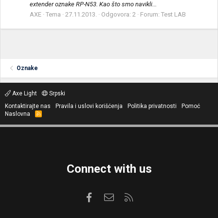
extender oznake RP-N53. Kao što smo navikli...
AXE
Tema
27.11.2013.
Odgovora: 2
Forum:
Test LAB
Oznake
Axe Light
Srpski
Kontaktirajte nas
Pravila i uslovi korišćenja
Politika privatnosti
Pomoć
Naslovna
R
S
S
Connect with us
Facebook
Kontaktirajte nas
RSS