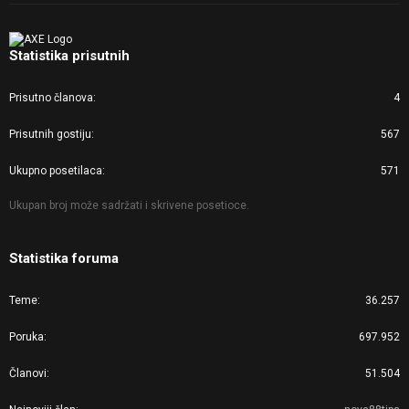
Statistika prisutnih
Prisutno članova
4
Prisutnih gostiju
567
Ukupno posetilaca
571
Ukupan broj može sadržati i skrivene posetioce.
Statistika foruma
Teme
36.257
Poruka
697.952
Članovi
51.504