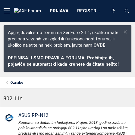
PRIJAVA
REGISTRACIJA
Apgrejdovali smo forum na XenForo 2.1.1, ukoliko imate
predloga vezanih za izgled ili funkcionalnost foruma, ili
ukoliko naletite na neki problem, javite nam
OVDE
DEFINISALI SMO PRAVILA FORUMA. Pročitajte ih,
pojaviće se automatski kada krenete da čitate nešto!
Oznake
802.11n
ASUS RP-N12
Repeater sa dodatnim funkcijama Krajem 2013. godine, kada su
polako krenuli da se probijaju 802.11n/ac uređaji i na naše tržište,
predstavili smo jedan zanimljiv range extender kompanije ASUS i