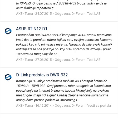
to RP-N53. Ono po čemu je ASUS RP-N53 bio zanimljiv, je da je
osim funkcije repeatera tj...
AXE
Tema
24.07.2015.
Odgovora: 0
Forum:
Test LAB
ASUS RT-N12 D1
Pristupačan DualWAN ruter Od kompanije ASUS smo u testovima
imali dosta premium rutera koji su se u svojim cenovnim klasama
pokazali kao vrlo primaljiva rešenja. Naravno da nije svaki korisnik
entuzijasta te i da postoje oni koji nisu spremni da izdvoje i preko
100 evra na ruter, i koji će se...
AXE
Tema
27.06.2015.
Odgovora: 0
Forum:
Test LAB
D-Link predstavio DWR-932
Kompanija D-Link je predstavila mobilni WiFi hotspot brzina do
150Mb/s - DWR-932. Ovaj prenosni ruter omogućava korisnicima
povezivanje na internet brzinama kao na fiksnoj liniji na svakom
mestu gde imaju 4G signal. Uređaj džepne veličine korisnicima
omogućava prenos podataka, streaming i...
AXE
Tema
16.12.2014.
Odgovora: 0
Forum:
Vesti sa portala