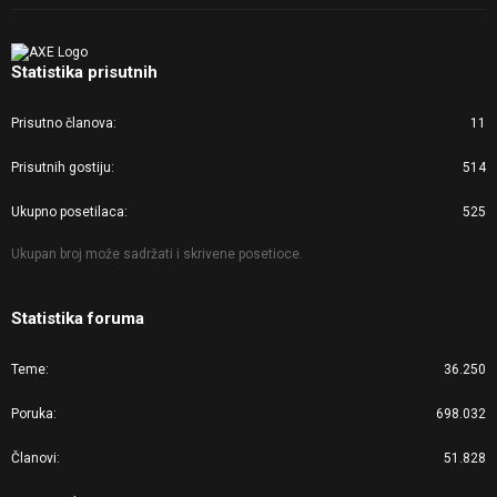
Statistika prisutnih
Prisutno članova
11
Prisutnih gostiju
514
Ukupno posetilaca
525
Ukupan broj može sadržati i skrivene posetioce.
Statistika foruma
Teme
36.250
Poruka
698.032
Članovi
51.828