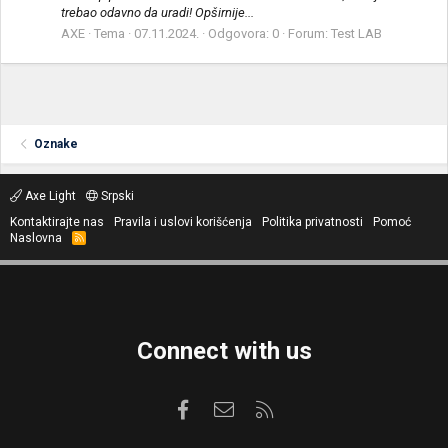
trebao odavno da uradi! Opširnije...
AXE
Tema
07.11.2024.
Odgovora: 0
Forum:
Test LAB
Oznake
Axe Light
Srpski
Kontaktirajte nas
Pravila i uslovi korišćenja
Politika privatnosti
Pomoć
Naslovna
R
S
S
Connect with us
Facebook
Kontaktirajte nas
RSS