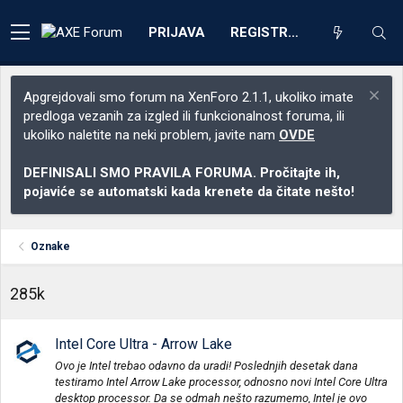
PRIJAVA
REGISTRACIJA
Apgrejdovali smo forum na XenForo 2.1.1, ukoliko imate
predloga vezanih za izgled ili funkcionalnost foruma, ili
ukoliko naletite na neki problem, javite nam
OVDE
DEFINISALI SMO PRAVILA FORUMA. Pročitajte ih,
pojaviće se automatski kada krenete da čitate nešto!
Oznake
285k
Intel Core Ultra - Arrow Lake
Ovo je Intel trebao odavno da uradi! Poslednjih desetak dana
testiramo Intel Arrow Lake processor, odnosno novi Intel Core Ultra
desktop processor. Da se odmah nešto razumemo, Intel je ovo