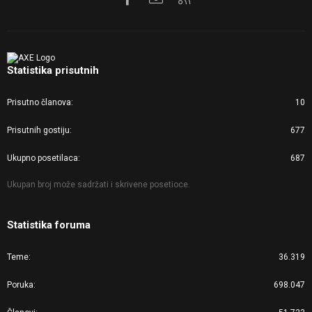
Statistika prisutnih
Prisutno članova
10
Prisutnih gostiju
677
Ukupno posetilaca
687
Ukupan broj može sadržati i skrivene posetioce.
Statistika foruma
Teme
36.319
Poruka
698.047