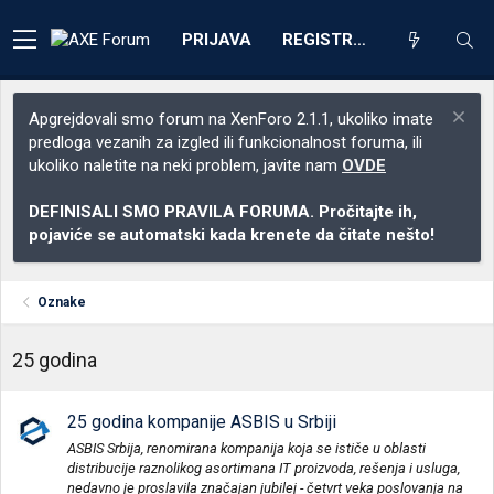
PRIJAVA
REGISTRACIJA
Apgrejdovali smo forum na XenForo 2.1.1, ukoliko imate
predloga vezanih za izgled ili funkcionalnost foruma, ili
ukoliko naletite na neki problem, javite nam
OVDE
DEFINISALI SMO PRAVILA FORUMA. Pročitajte ih,
pojaviće se automatski kada krenete da čitate nešto!
Oznake
25 godina
25 godina kompanije ASBIS u Srbiji
ASBIS Srbija, renomirana kompanija koja se ističe u oblasti
distribucije raznolikog asortimana IT proizvoda, rešenja i usluga,
nedavno je proslavila značajan jubilej - četvrt veka poslovanja na