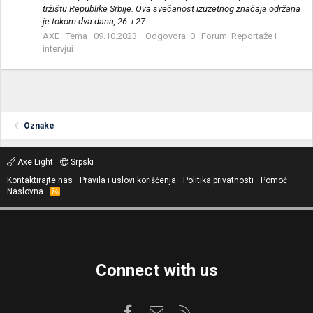
tržištu Republike Srbije. Ova svečanost izuzetnog značaja održana
je tokom dva dana, 26. i 27...
AXE
Tema
09.10.2023.
Odgovora: 0
Forum:
Reportaže i
intervjui
Oznake
Axe Light
Srpski
Kontaktirajte nas
Pravila i uslovi korišćenja
Politika privatnosti
Pomoć
Naslovna
R
S
S
Connect with us
Facebook
Kontaktirajte nas
RSS