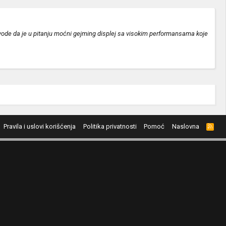
navode da je u pitanju moćni gejming displej sa visokim performansama koje
Pravila i uslovi korišćenja
Politika privatnosti
Pomoć
Naslovna
R
S
S