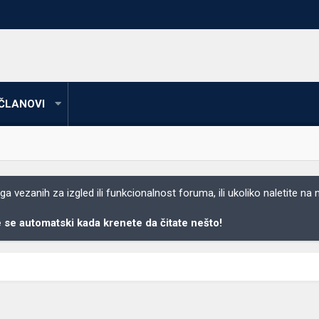
ČLANOVI
 vezanih za izgled ili funkcionalnost foruma, ili ukoliko naletite na
se automatski kada krenete da čitate nešto!