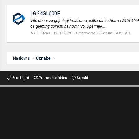
LG 24GL600F
Vrlo dobar za gejming! Imali smo prilike da testiramo 24GL600F
će gejming dovesti na novi nivo. Opširnije...
AXE
Tema
12.03.2020.
Odgovora: 0
Forum:
Test LAB
Naslovna
Oznake
Axe Light
Promenite širina
Srpski