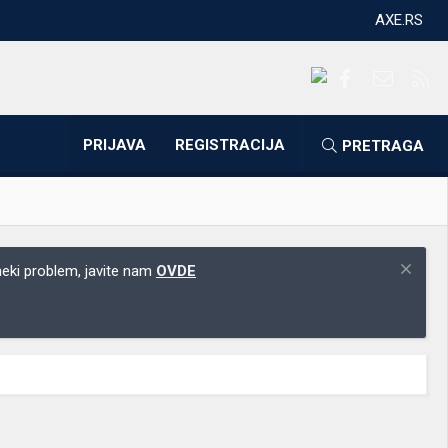
AXE.RS
Facebook
Kontakti
RS
PRIJAVA
REGISTRACIJA
PRETRAGA
 neki problem, javite nam
OVDE