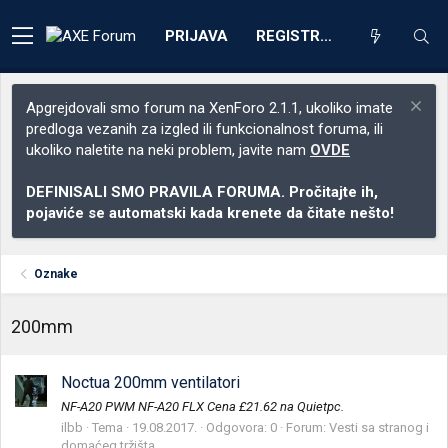
PRIJAVA
REGISTRACIJA
Apgrejdovali smo forum na XenForo 2.1.1, ukoliko imate
predloga vezanih za izgled ili funkcionalnost foruma, ili
ukoliko naletite na neki problem, javite nam
OVDE
DEFINISALI SMO PRAVILA FORUMA. Pročitajte ih,
pojaviće se automatski kada krenete da čitate nešto!
Oznake
200mm
Noctua 200mm ventilatori
NF-A20 PWM NF-A20 FLX Cena £21.62 na Quietpc.
ilbb
Tema
19.08.2017.
Odgovora: 0
Forum:
Vesti sa stranog i
domaćeg tržišta