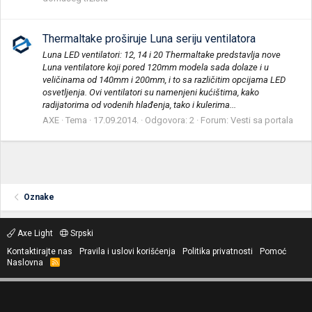
Thermaltake proširuje Luna seriju ventilatora
Luna LED ventilatori: 12, 14 i 20 Thermaltake predstavlja nove
Luna ventilatore koji pored 120mm modela sada dolaze i u
veličinama od 140mm i 200mm, i to sa različitim opcijama LED
osvetljenja. Ovi ventilatori su namenjeni kućištima, kako
radijatorima od vodenih hlađenja, tako i kulerima...
AXE
Tema
17.09.2014.
Odgovora: 2
Forum:
Vesti sa portala
Oznake
Axe Light
Srpski
Kontaktirajte nas
Pravila i uslovi korišćenja
Politika privatnosti
Pomoć
Naslovna
R
S
S