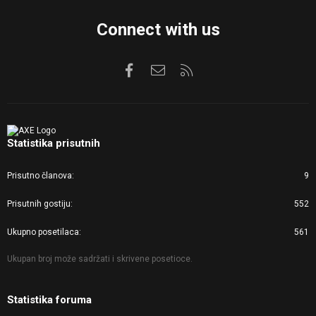
Connect with us
Facebook
Kontaktirajte nas
RSS
Statistika prisutnih
Prisutno članova
9
Prisutnih gostiju
552
Ukupno posetilaca
561
Ukupan broj može sadržati i skrivene posetioce.
Statistika foruma