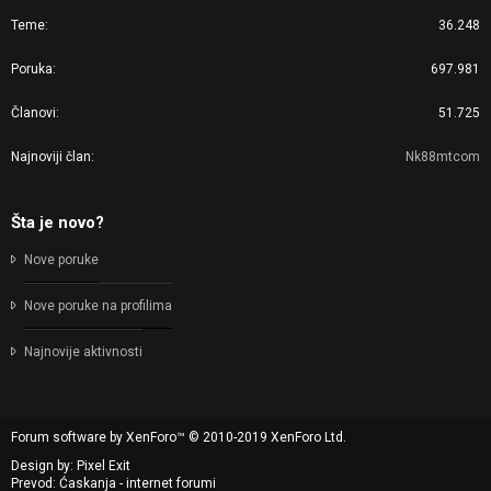
Teme
36.248
Poruka
697.981
Članovi
51.725
Najnoviji član
Nk88mtcom
Šta je novo?
Nove poruke
Nove poruke na profilima
Najnovije aktivnosti
Forum software by XenForo™
© 2010-2019 XenForo Ltd.
Design by:
Pixel Exit
Prevod: Ćaskanja - internet forumi