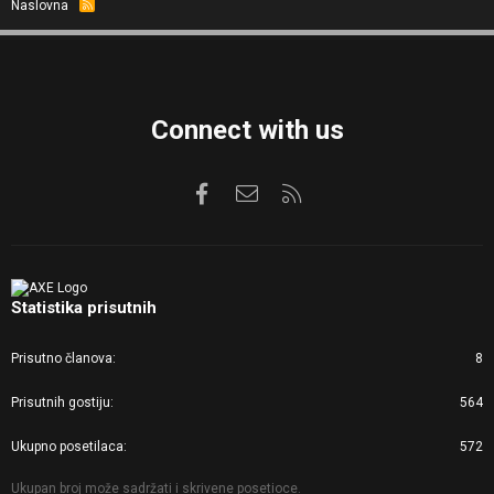
Naslovna
R
S
S
Connect with us
Facebook
Kontaktirajte nas
RSS
Statistika prisutnih
Prisutno članova
8
Prisutnih gostiju
564
Ukupno posetilaca
572
Ukupan broj može sadržati i skrivene posetioce.