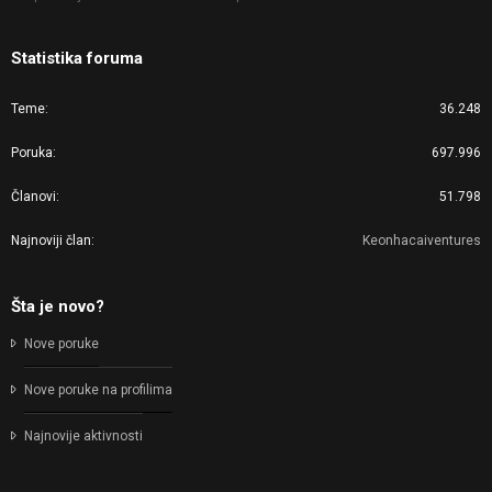
Statistika foruma
Teme
36.248
Poruka
697.996
Članovi
51.798
Najnoviji član
Keonhacaiventures
Šta je novo?
Nove poruke
Nove poruke na profilima
Najnovije aktivnosti