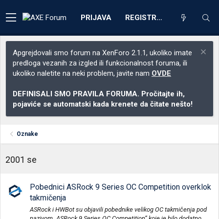
PRIJAVA
REGISTRACIJA
Apgrejdovali smo forum na XenForo 2.1.1, ukoliko imate
predloga vezanih za izgled ili funkcionalnost foruma, ili
ukoliko naletite na neki problem, javite nam
OVDE
DEFINISALI SMO PRAVILA FORUMA. Pročitajte ih,
pojaviće se automatski kada krenete da čitate nešto!
Oznake
2001 se
Pobednici ASRock 9 Series OC Competition overklok
takmičenja
ASRock i HWBot su objavili pobednike velikog OC takmičenja pod
nazivom „ASRock 9 Series OC Competition“ koje je bilo dodatno