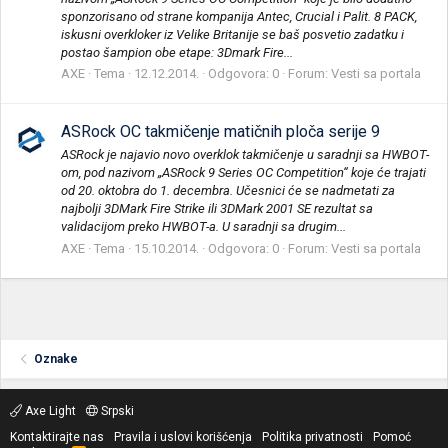
sponzorisano od strane kompanija Antec, Crucial i Palit. 8 PACK,
iskusni overkloker iz Velike Britanije se baš posvetio zadatku i
postao šampion obe etape: 3Dmark Fire...
AXE
Tema
12.12.2014.
Odgovora: 0
Forum:
Vesti sa portala
ASRock OC takmičenje matičnih ploča serije 9
ASRock je najavio novo overklok takmičenje u saradnji sa HWBOT-
om, pod nazivom „ASRock 9 Series OC Competition“ koje će trajati
od 20. oktobra do 1. decembra. Učesnici će se nadmetati za
najbolji 3DMark Fire Strike ili 3DMark 2001 SE rezultat sa
validacijom preko HWBOT-a. U saradnji sa drugim...
AXE
Tema
15.10.2014.
Odgovora: 0
Forum:
Vesti sa portala
Oznake
Axe Light
Srpski
Kontaktirajte nas
Pravila i uslovi korišćenja
Politika privatnosti
Pomoć