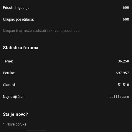
Prisutnih gostiju
600
Ukupno posetilaca
608
Ukupan broj može sadržati i skrivene posetioce.
Statistika foruma
Teme
36.258
Poruka
697.957
Članovi
51.510
Najnoviji član
bd111scom
Šta je novo?
Nove poruke