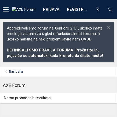
PRIJAVA
REGISTRACIJA
Apgrejdovali smo forum na XenForo 2.1.1, ukoliko imate
predloga vezanih za izgled ili funkcionalnost foruma, ili
ukoliko naletite na neki problem, javite nam
OVDE
DEFINISALI SMO PRAVILA FORUMA. Pročitajte ih,
pojaviće se automatski kada krenete da čitate nešto!
Naslovna
AXE Forum
Nema pronađenih rezultata.