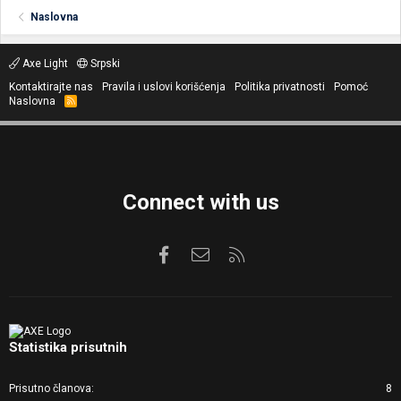
Naslovna
Axe Light
Srpski
Kontaktirajte nas
Pravila i uslovi korišćenja
Politika privatnosti
Pomoć
Naslovna
R
S
S
Connect with us
Facebook
Kontaktirajte nas
RSS
Statistika prisutnih
Prisutno članova
8