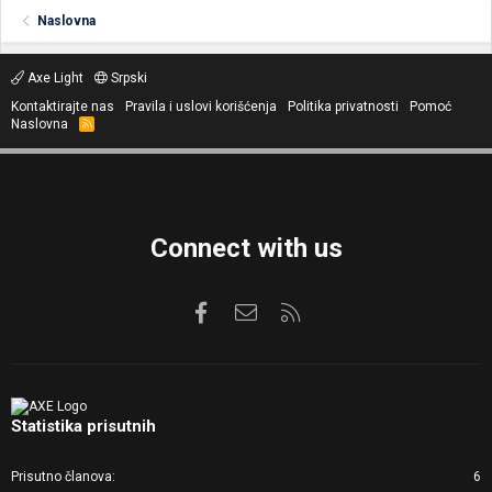
Naslovna
Axe Light
Srpski
Kontaktirajte nas
Pravila i uslovi korišćenja
Politika privatnosti
Pomoć
Naslovna
R
S
S
Connect with us
Facebook
Kontaktirajte nas
RSS
Statistika prisutnih
Prisutno članova
6