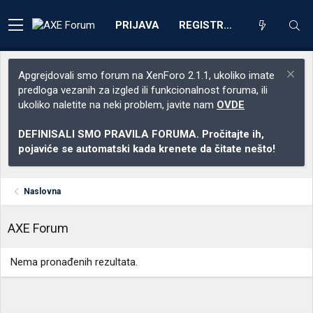
PRIJAVA
REGISTRACIJA
Apgrejdovali smo forum na XenForo 2.1.1, ukoliko imate
predloga vezanih za izgled ili funkcionalnost foruma, ili
ukoliko naletite na neki problem, javite nam
OVDE
DEFINISALI SMO PRAVILA FORUMA. Pročitajte ih,
pojaviće se automatski kada krenete da čitate nešto!
Naslovna
AXE Forum
Nema pronađenih rezultata.