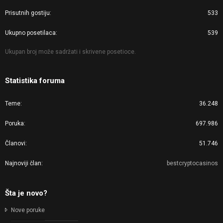
Prisutnih gostiju
533
Ukupno posetilaca
539
Ukupan broj može sadržati i skrivene posetioce.
Statistika foruma
Teme
36.248
Poruka
697.986
Članovi
51.746
Najnoviji član
bestcryptocasinos
Šta je novo?
Nove poruke