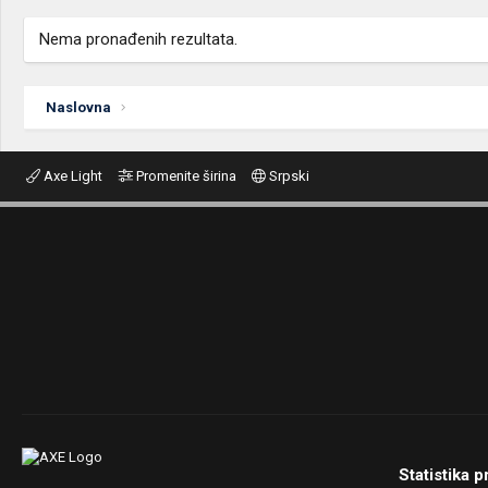
Nema pronađenih rezultata.
Naslovna
Axe Light
Promenite širina
Srpski
Statistika p