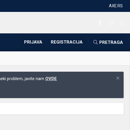
AXE.RS
Facebook
Kontakti
RS
PRIJAVA
REGISTRACIJA
PRETRAGA
 neki problem, javite nam
OVDE