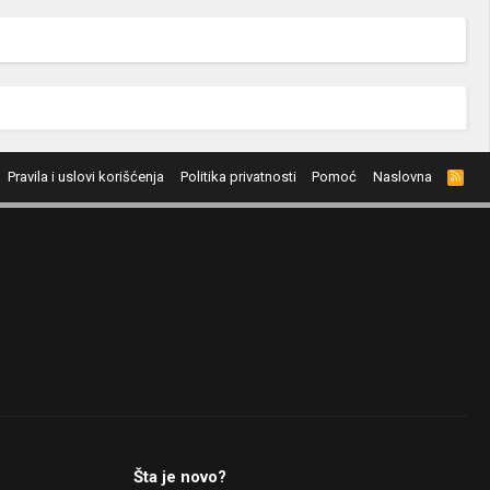
Pravila i uslovi korišćenja
Politika privatnosti
Pomoć
Naslovna
R
S
S
Šta je novo?