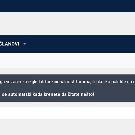
ČLANOVI
 vezanih za izgled ili funkcionalnost foruma, ili ukoliko naletite na
se automatski kada krenete da čitate nešto!