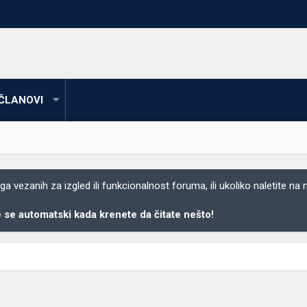
ČLANOVI
 vezanih za izgled ili funkcionalnost foruma, ili ukoliko naletite na
se automatski kada krenete da čitate nešto!