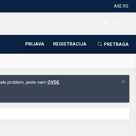
AXE.RS
Facebook
Kontakti
RS
PRIJAVA
REGISTRACIJA
PRETRAGA
 neki problem, javite nam
OVDE