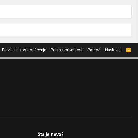
Pravila i uslovi korišćenja
Politika privatnosti
Pomoć
Naslovna
R
S
S
Šta je novo?