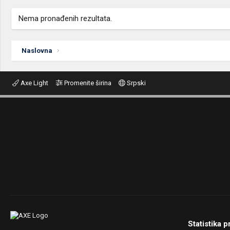
Nema pronađenih rezultata.
Naslovna
Axe Light
Promenite širina
Srpski
Statistika p