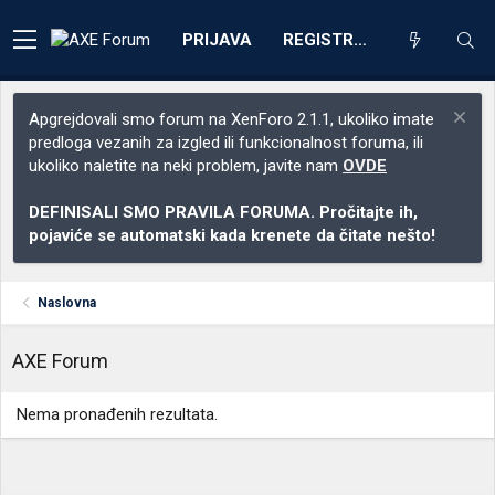
PRIJAVA
REGISTRACIJA
Apgrejdovali smo forum na XenForo 2.1.1, ukoliko imate
predloga vezanih za izgled ili funkcionalnost foruma, ili
ukoliko naletite na neki problem, javite nam
OVDE
DEFINISALI SMO PRAVILA FORUMA. Pročitajte ih,
pojaviće se automatski kada krenete da čitate nešto!
Naslovna
AXE Forum
Nema pronađenih rezultata.