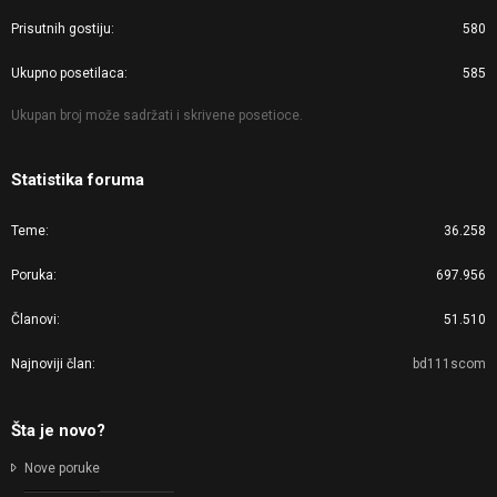
Prisutnih gostiju
580
Ukupno posetilaca
585
Ukupan broj može sadržati i skrivene posetioce.
Statistika foruma
Teme
36.258
Poruka
697.956
Članovi
51.510
Najnoviji član
bd111scom
Šta je novo?
Nove poruke