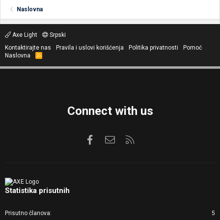
Naslovna
Axe Light
Srpski
Kontaktirajte nas
Pravila i uslovi korišćenja
Politika privatnosti
Pomoć
Naslovna
R
S
S
Connect with us
Facebook
Kontaktirajte nas
RSS
Statistika prisutnih
Prisutno članova
5